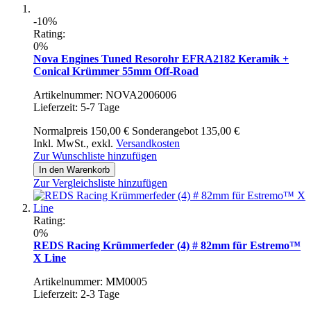
-10%
Rating:
0%
Nova Engines Tuned Resorohr EFRA2182 Keramik +
Conical Krümmer 55mm Off-Road
Artikelnummer: NOVA2006006
Lieferzeit: 5-7 Tage
Normalpreis
150,00 €
Sonderangebot
135,00 €
Inkl. MwSt.
,
exkl.
Versandkosten
Zur Wunschliste hinzufügen
In den Warenkorb
Zur Vergleichsliste hinzufügen
Rating:
0%
REDS Racing Krümmerfeder (4) # 82mm für Estremo™
X Line
Artikelnummer: MM0005
Lieferzeit: 2-3 Tage