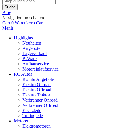
Suche
Blog
Navigation umschalten
Cart
0
Warenkorb
Cart
Menü
Highlights
Neuheiten
Angebote
Lagerverkauf
B-Ware
Aufbauservice
Motoreinlaufservice
RC Autos
Kombi Angebote
Elektro Onroad
Elektro Offroad
Elektro Traktor
Verbrenner Onroad
Verbrenner Offroad
Ersatzteile
Tuningteile
Motoren
Elektromotoren