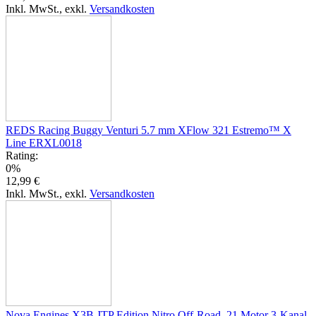
Inkl. MwSt.
,
exkl.
Versandkosten
REDS Racing Buggy Venturi 5.7 mm XFlow 321 Estremo™ X
Line ERXL0018
Rating:
0%
12,99 €
Inkl. MwSt.
,
exkl.
Versandkosten
Nova Engines X3B JTP Edition Nitro Off-Road .21 Motor 3-Kanal