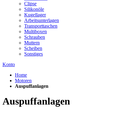
Clipse
Silikonöle
Kugellager
Arbeitsunterlagen
Transporttaschen
Multiboxen
Schrauben
Muttern
Scheiben
Sonstiges
Konto
Home
Motoren
Auspuffanlagen
Auspuffanlagen