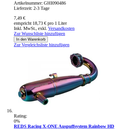
Artikelnummer: GHI090486
Lieferzeit: 2-3 Tage
7,49 €
entspricht 18,73 € pro 1 Liter
Inkl. MwSt.
,
exkl.
Versandkosten
Zur Wunschliste hinzufügen
In den Warenkorb
Zur Vergleichsliste hinzufügen
Rating:
0%
REDS Racing X-ONE Auspuffsystem Rainbow HD