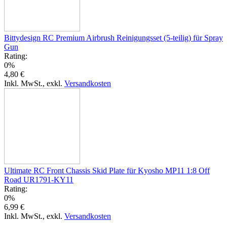
Bittydesign RC Premium Airbrush Reinigungsset (5-teilig) für Spray
Gun
Rating:
0%
4,80 €
Inkl. MwSt.
,
exkl.
Versandkosten
Ultimate RC Front Chassis Skid Plate für Kyosho MP11 1:8 Off
Road UR1791-KY11
Rating:
0%
6,99 €
Inkl. MwSt.
,
exkl.
Versandkosten