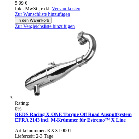
5,99 €
Inkl. MwSt.
,
exkl.
Versandkosten
Zur Wunschliste hinzufügen
In den Warenkorb
Zur Vergleichsliste hinzufügen
Rating:
0%
REDS Racing X-ONE Torque Off Road Auspuffsystem
EFRA 2143 incl. M-Krümmer für Estremo™ X Line
Artikelnummer: KXXL0001
Lieferzeit: 2-3 Tage