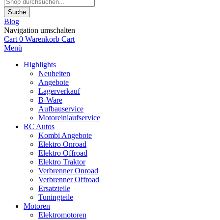
Suche
Blog
Navigation umschalten
Cart
0
Warenkorb
Cart
Menü
Highlights
Neuheiten
Angebote
Lagerverkauf
B-Ware
Aufbauservice
Motoreinlaufservice
RC Autos
Kombi Angebote
Elektro Onroad
Elektro Offroad
Elektro Traktor
Verbrenner Onroad
Verbrenner Offroad
Ersatzteile
Tuningteile
Motoren
Elektromotoren