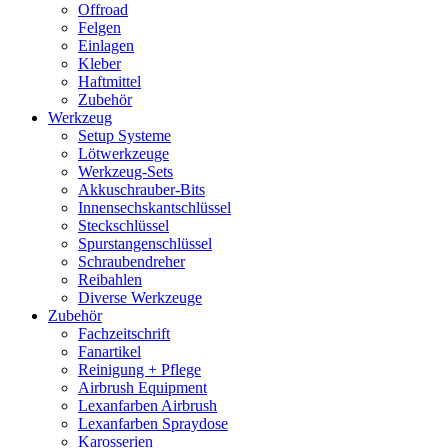
Offroad
Felgen
Einlagen
Kleber
Haftmittel
Zubehör
Werkzeug
Setup Systeme
Lötwerkzeuge
Werkzeug-Sets
Akkuschrauber-Bits
Innensechskantschlüssel
Steckschlüssel
Spurstangenschlüssel
Schraubendreher
Reibahlen
Diverse Werkzeuge
Zubehör
Fachzeitschrift
Fanartikel
Reinigung + Pflege
Airbrush Equipment
Lexanfarben Airbrush
Lexanfarben Spraydose
Karosserien