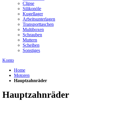
Clipse
Silikonöle
Kugellager
Arbeitsunterlagen
Transporttaschen
Multiboxen
Schrauben
Muttern
Scheiben
Sonstiges
Konto
Home
Motoren
Hauptzahnräder
Hauptzahnräder