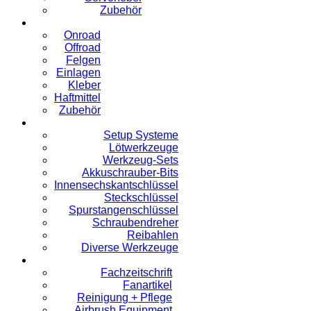
Zubehör
Onroad
Offroad
Felgen
Einlagen
Kleber
Haftmittel
Zubehör
Setup Systeme
Lötwerkzeuge
Werkzeug-Sets
Akkuschrauber-Bits
Innensechskantschlüssel
Steckschlüssel
Spurstangenschlüssel
Schraubendreher
Reibahlen
Diverse Werkzeuge
Fachzeitschrift
Fanartikel
Reinigung + Pflege
Airbrush Equipment