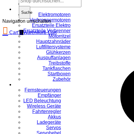
Tuningteile
Suche
Elektromotoren
Verbrennermotoren
Navigation umschalten
Ersatzteile Elektro
Ersatzteile Verbrenner
Cart
0
Warenkorb
Cart
Motorritzel
Hauptzahnräder
Luftfiltersysteme
Glühkerzen
Auspuffanlagen
Treibstoffe
Tankflaschen
Startboxen
Zubehör
Fernsteuerungen
Empfänger
LED Beleuchtung
Wireless Geräte
Fahrtenregler
Akkus
Ladegeräte
Servos
Servohebel