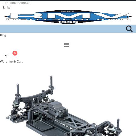
+49 2802 8080670
Links
Blog
Navigation
umschalten
0
Cart
Warenkorb
Cart
Skip
to
the
end
of
the
images
gallery