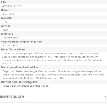
EAN
4250068171891
Bauart
Raceroller
Maßstab
1:10
Antrieb
4WD
Modellart
Tourenwagen
Vom Hersteller empfohlenes Alter:
Ab 14 Jahren.
Darauf bitte achten:
Kunden mit einem gültigen DMC-Vorteilskundenkonto erhalten darüber hinaus einen
zusätzlichen Rabatt auf den regulären Preis. Interessierten Modellbaufachhändlern
können wir ebenfalls einen äußerst interessanten Einkaufspreis anbieten. Sprechen Sie
uns an!
Die dargestellten Produktbilder:
Zeigen den Artikel, den Sie geliefert bekommen. Eine Abweichung zu den dargestellten
Farben ist minimal möglich. Copyright / Urheberrechtlich geschützte Aufnahmen der RMV
Deutschland D.+M.Reckward Modellautovertrieb oHG.
Hinweis nach Batteriengesetz
Hinweis zur Entsorgung von Altbatterien
BEWERTUNGEN