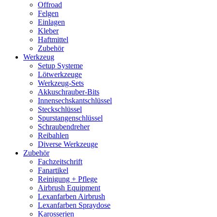
Offroad
Felgen
Einlagen
Kleber
Haftmittel
Zubehör
Werkzeug
Setup Systeme
Lötwerkzeuge
Werkzeug-Sets
Akkuschrauber-Bits
Innensechskantschlüssel
Steckschlüssel
Spurstangenschlüssel
Schraubendreher
Reibahlen
Diverse Werkzeuge
Zubehör
Fachzeitschrift
Fanartikel
Reinigung + Pflege
Airbrush Equipment
Lexanfarben Airbrush
Lexanfarben Spraydose
Karosserien