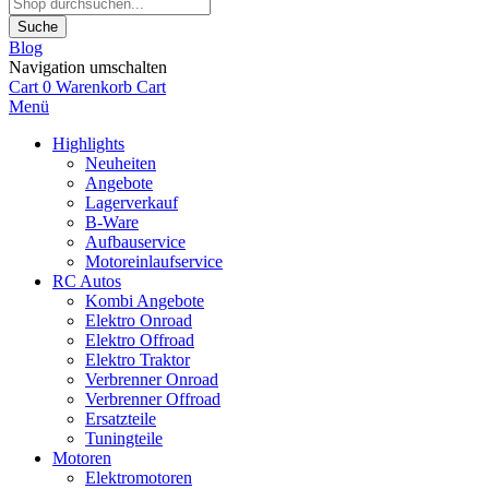
Suche
Blog
Navigation umschalten
Cart
0
Warenkorb
Cart
Menü
Highlights
Neuheiten
Angebote
Lagerverkauf
B-Ware
Aufbauservice
Motoreinlaufservice
RC Autos
Kombi Angebote
Elektro Onroad
Elektro Offroad
Elektro Traktor
Verbrenner Onroad
Verbrenner Offroad
Ersatzteile
Tuningteile
Motoren
Elektromotoren