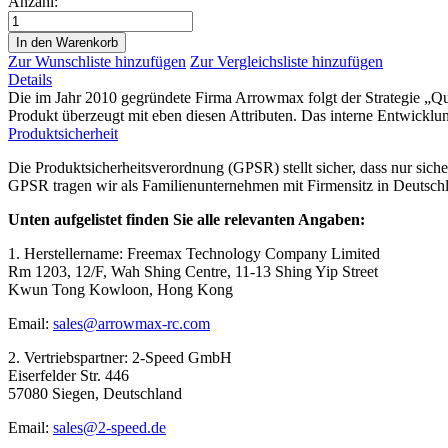
Anzahl:
In den Warenkorb
Zur Wunschliste hinzufügen
Zur Vergleichsliste hinzufügen
Details
Die im Jahr 2010 gegründete Firma Arrowmax folgt der Strategie „Q
Produkt überzeugt mit eben diesen Attributen. Das interne Entwicklun
Produktsicherheit
Die Produktsicherheitsverordnung (GPSR) stellt sicher, dass nur sic
GPSR tragen wir als Familienunternehmen mit Firmensitz in Deutschl
Unten aufgelistet finden Sie alle relevanten Angaben:
1. Herstellername: Freemax Technology Company Limited
Rm 1203, 12/F, Wah Shing Centre, 11-13 Shing Yip Street
Kwun Tong Kowloon, Hong Kong
Email:
sales@arrowmax-rc.com
2. Vertriebspartner: 2-Speed GmbH
Eiserfelder Str. 446
57080 Siegen, Deutschland
Email:
sales@2-speed.de