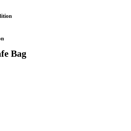
ition
on
fe Bag