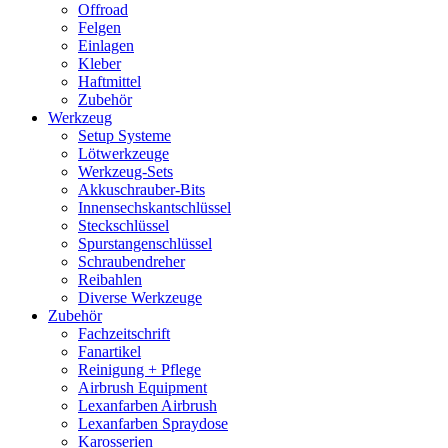
Offroad
Felgen
Einlagen
Kleber
Haftmittel
Zubehör
Werkzeug
Setup Systeme
Lötwerkzeuge
Werkzeug-Sets
Akkuschrauber-Bits
Innensechskantschlüssel
Steckschlüssel
Spurstangenschlüssel
Schraubendreher
Reibahlen
Diverse Werkzeuge
Zubehör
Fachzeitschrift
Fanartikel
Reinigung + Pflege
Airbrush Equipment
Lexanfarben Airbrush
Lexanfarben Spraydose
Karosserien