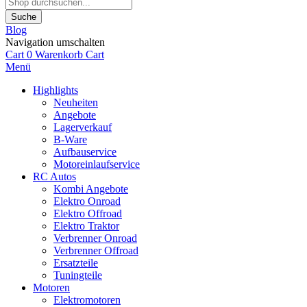
Suche
Blog
Navigation umschalten
Cart
0
Warenkorb
Cart
Menü
Highlights
Neuheiten
Angebote
Lagerverkauf
B-Ware
Aufbauservice
Motoreinlaufservice
RC Autos
Kombi Angebote
Elektro Onroad
Elektro Offroad
Elektro Traktor
Verbrenner Onroad
Verbrenner Offroad
Ersatzteile
Tuningteile
Motoren
Elektromotoren