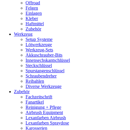
Offroad
Felgen
Einlagen
Kleber
Haftmittel
Zubehör
Werkzeug
Setup Systeme
Lötwerkzeuge
Werkzeug-Sets
Akkuschrauber-Bits
Innensechskantschlüssel
Steckschlüssel
Spurstangenschlüssel
Schraubendreher
Reibahlen
Diverse Werkzeuge
Zubehör
Fachzeitschrift
Fanartikel
Reinigung + Pflege
Airbrush Equipment
Lexanfarben Airbrush
Lexanfarben Spraydose
Karosserien