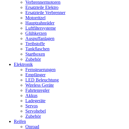
Verbrennermotoren
Ersatzteile Elektro
Ersatzteile Verbrenner
Motorritzel
Hauptzahnräder
Luftfiltersysteme
Glühkerzen
Auspuffanlagen
Treibstoffe
Tankflaschen
Startboxen
Zubehör
Elektronik
Fernsteuerungen
Empfänger
LED Beleuchtung
Wireless Geräte
Fahrtenregler
Akkus
Ladegeräte
Servos
Servohebel
Zubehör
Reifen
Onroad