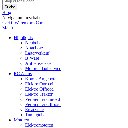
Suche
Blog
Navigation umschalten
Cart
0
Warenkorb
Cart
Menü
Highlights
Neuheiten
Angebote
Lagerverkauf
B-Ware
Aufbauservice
Motoreinlaufservice
RC Autos
Kombi Angebote
Elektro Onroad
Elektro Offroad
Elektro Traktor
Verbrenner Onroad
Verbrenner Offroad
Ersatzteile
Tuningteile
Motoren
Elektromotoren