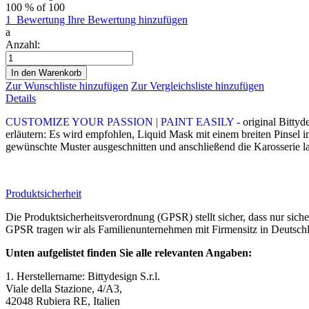
100
% of
100
1
Bewertung
Ihre Bewertung hinzufügen
a
Anzahl:
In den Warenkorb
Zur Wunschliste hinzufügen
Zur Vergleichsliste hinzufügen
Details
CUSTOMIZE YOUR PASSION | PAINT EASILY -
original Bitty
erläutern: Es wird empfohlen, Liquid Mask mit einem breiten Pinsel in
gewünschte Muster ausgeschnitten und anschließend die Karosserie la
Produktsicherheit
Die Produktsicherheitsverordnung (GPSR) stellt sicher, dass nur sic
GPSR tragen wir als Familienunternehmen mit Firmensitz in Deutschl
Unten aufgelistet finden Sie alle relevanten Angaben:
1. Herstellername: Bittydesign S.r.l.
Viale della Stazione, 4/A3,
42048 Rubiera RE, Italien