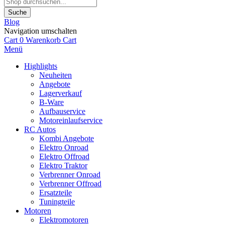
Suche
Blog
Navigation umschalten
Cart
0
Warenkorb
Cart
Menü
Highlights
Neuheiten
Angebote
Lagerverkauf
B-Ware
Aufbauservice
Motoreinlaufservice
RC Autos
Kombi Angebote
Elektro Onroad
Elektro Offroad
Elektro Traktor
Verbrenner Onroad
Verbrenner Offroad
Ersatzteile
Tuningteile
Motoren
Elektromotoren