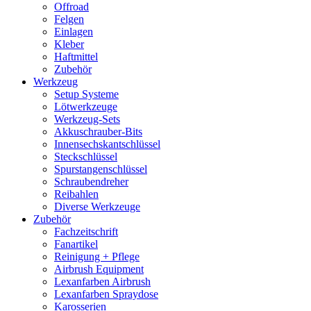
Offroad
Felgen
Einlagen
Kleber
Haftmittel
Zubehör
Werkzeug
Setup Systeme
Lötwerkzeuge
Werkzeug-Sets
Akkuschrauber-Bits
Innensechskantschlüssel
Steckschlüssel
Spurstangenschlüssel
Schraubendreher
Reibahlen
Diverse Werkzeuge
Zubehör
Fachzeitschrift
Fanartikel
Reinigung + Pflege
Airbrush Equipment
Lexanfarben Airbrush
Lexanfarben Spraydose
Karosserien