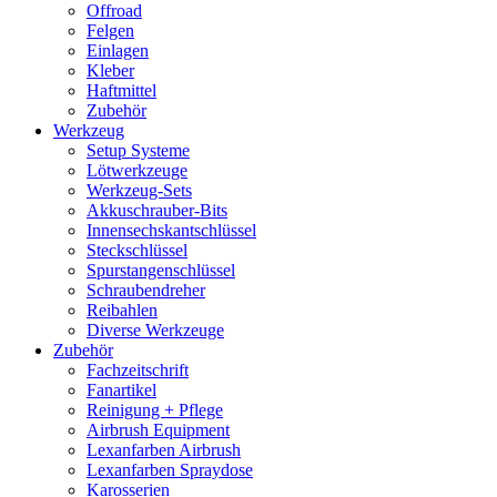
Offroad
Felgen
Einlagen
Kleber
Haftmittel
Zubehör
Werkzeug
Setup Systeme
Lötwerkzeuge
Werkzeug-Sets
Akkuschrauber-Bits
Innensechskantschlüssel
Steckschlüssel
Spurstangenschlüssel
Schraubendreher
Reibahlen
Diverse Werkzeuge
Zubehör
Fachzeitschrift
Fanartikel
Reinigung + Pflege
Airbrush Equipment
Lexanfarben Airbrush
Lexanfarben Spraydose
Karosserien