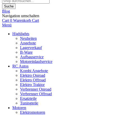
Suche
Blog
Navigation umschalten
Cart
0
Warenkorb
Cart
Menü
Highlights
Neuheiten
Angebote
Lagerverkauf
B-Ware
Aufbauservice
Motoreinlaufservice
RC Autos
Kombi Angebote
Elektro Onroad
Elektro Offroad
Elektro Traktor
Verbrenner Onroad
Verbrenner Offroad
Ersatzteile
Tuningteile
Motoren
Elektromotoren