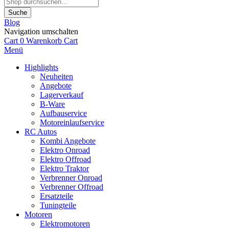
Suche
Blog
Navigation umschalten
Cart
0
Warenkorb
Cart
Menü
Highlights
Neuheiten
Angebote
Lagerverkauf
B-Ware
Aufbauservice
Motoreinlaufservice
RC Autos
Kombi Angebote
Elektro Onroad
Elektro Offroad
Elektro Traktor
Verbrenner Onroad
Verbrenner Offroad
Ersatzteile
Tuningteile
Motoren
Elektromotoren