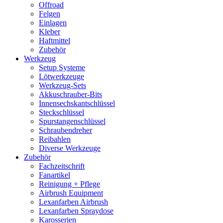
Offroad
Felgen
Einlagen
Kleber
Haftmittel
Zubehör
Werkzeug
Setup Systeme
Lötwerkzeuge
Werkzeug-Sets
Akkuschrauber-Bits
Innensechskantschlüssel
Steckschlüssel
Spurstangenschlüssel
Schraubendreher
Reibahlen
Diverse Werkzeuge
Zubehör
Fachzeitschrift
Fanartikel
Reinigung + Pflege
Airbrush Equipment
Lexanfarben Airbrush
Lexanfarben Spraydose
Karosserien