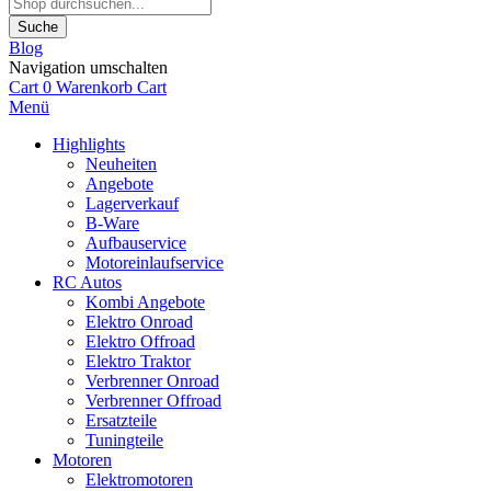
Suche
Blog
Navigation umschalten
Cart
0
Warenkorb
Cart
Menü
Highlights
Neuheiten
Angebote
Lagerverkauf
B-Ware
Aufbauservice
Motoreinlaufservice
RC Autos
Kombi Angebote
Elektro Onroad
Elektro Offroad
Elektro Traktor
Verbrenner Onroad
Verbrenner Offroad
Ersatzteile
Tuningteile
Motoren
Elektromotoren