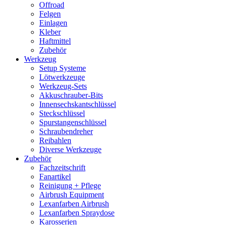
Offroad
Felgen
Einlagen
Kleber
Haftmittel
Zubehör
Werkzeug
Setup Systeme
Lötwerkzeuge
Werkzeug-Sets
Akkuschrauber-Bits
Innensechskantschlüssel
Steckschlüssel
Spurstangenschlüssel
Schraubendreher
Reibahlen
Diverse Werkzeuge
Zubehör
Fachzeitschrift
Fanartikel
Reinigung + Pflege
Airbrush Equipment
Lexanfarben Airbrush
Lexanfarben Spraydose
Karosserien