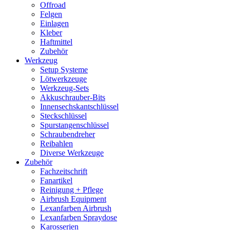
Offroad
Felgen
Einlagen
Kleber
Haftmittel
Zubehör
Werkzeug
Setup Systeme
Lötwerkzeuge
Werkzeug-Sets
Akkuschrauber-Bits
Innensechskantschlüssel
Steckschlüssel
Spurstangenschlüssel
Schraubendreher
Reibahlen
Diverse Werkzeuge
Zubehör
Fachzeitschrift
Fanartikel
Reinigung + Pflege
Airbrush Equipment
Lexanfarben Airbrush
Lexanfarben Spraydose
Karosserien