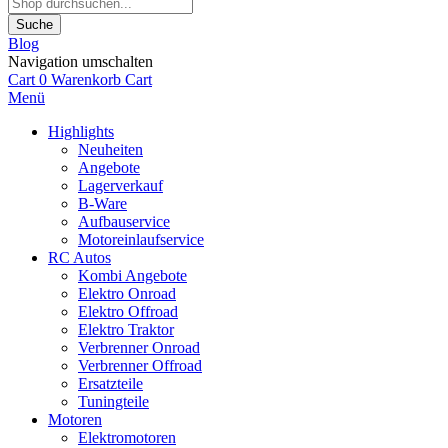
Suche
Blog
Navigation umschalten
Cart
0
Warenkorb
Cart
Menü
Highlights
Neuheiten
Angebote
Lagerverkauf
B-Ware
Aufbauservice
Motoreinlaufservice
RC Autos
Kombi Angebote
Elektro Onroad
Elektro Offroad
Elektro Traktor
Verbrenner Onroad
Verbrenner Offroad
Ersatzteile
Tuningteile
Motoren
Elektromotoren