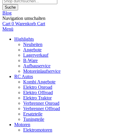
Suche
Blog
Navigation umschalten
Cart
0
Warenkorb
Cart
Menü
Highlights
Neuheiten
Angebote
Lagerverkauf
B-Ware
Aufbauservice
Motoreinlaufservice
RC Autos
Kombi Angebote
Elektro Onroad
Elektro Offroad
Elektro Traktor
Verbrenner Onroad
Verbrenner Offroad
Ersatzteile
Tuningteile
Motoren
Elektromotoren