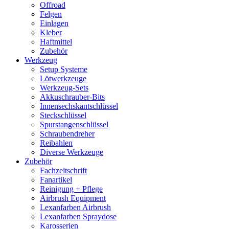
Offroad
Felgen
Einlagen
Kleber
Haftmittel
Zubehör
Werkzeug
Setup Systeme
Lötwerkzeuge
Werkzeug-Sets
Akkuschrauber-Bits
Innensechskantschlüssel
Steckschlüssel
Spurstangenschlüssel
Schraubendreher
Reibahlen
Diverse Werkzeuge
Zubehör
Fachzeitschrift
Fanartikel
Reinigung + Pflege
Airbrush Equipment
Lexanfarben Airbrush
Lexanfarben Spraydose
Karosserien