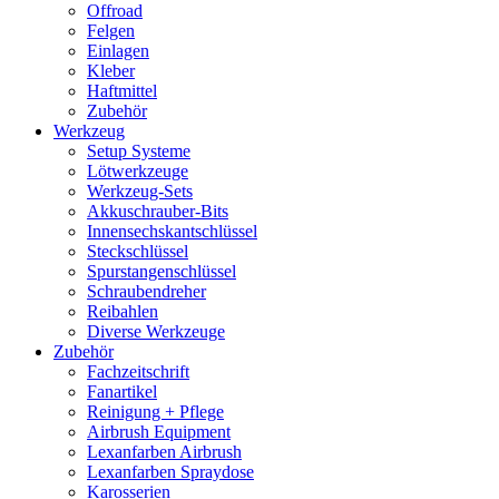
Offroad
Felgen
Einlagen
Kleber
Haftmittel
Zubehör
Werkzeug
Setup Systeme
Lötwerkzeuge
Werkzeug-Sets
Akkuschrauber-Bits
Innensechskantschlüssel
Steckschlüssel
Spurstangenschlüssel
Schraubendreher
Reibahlen
Diverse Werkzeuge
Zubehör
Fachzeitschrift
Fanartikel
Reinigung + Pflege
Airbrush Equipment
Lexanfarben Airbrush
Lexanfarben Spraydose
Karosserien