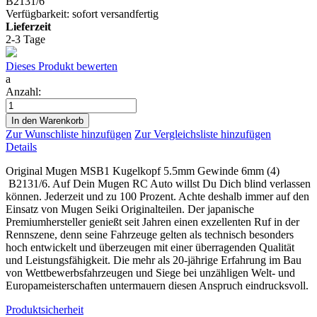
B2131/6
Verfügbarkeit:
sofort versandfertig
Lieferzeit
2-3 Tage
Dieses Produkt bewerten
a
Anzahl:
In den Warenkorb
Zur Wunschliste hinzufügen
Zur Vergleichsliste hinzufügen
Details
Original Mugen MSB1 Kugelkopf 5.5mm Gewinde 6mm (4)
B2131/6. Auf Dein Mugen RC Auto willst Du Dich blind verlassen
können. Jederzeit und zu 100 Prozent. Achte deshalb immer auf den
Einsatz von Mugen Seiki Originalteilen. Der japanische
Premiumhersteller genießt seit Jahren einen exzellenten Ruf in der
Rennszene, denn seine Fahrzeuge gelten als technisch besonders
hoch entwickelt und überzeugen mit einer überragenden Qualität
und Leistungsfähigkeit. Die mehr als 20-jährige Erfahrung im Bau
von Wettbewerbsfahrzeugen und Siege bei unzähligen Welt- und
Europameisterschaften untermauern diesen Anspruch eindrucksvoll.
Produktsicherheit