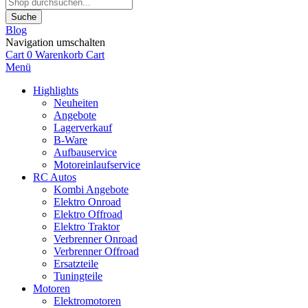
Suche
Blog
Navigation umschalten
Cart
0
Warenkorb
Cart
Menü
Highlights
Neuheiten
Angebote
Lagerverkauf
B-Ware
Aufbauservice
Motoreinlaufservice
RC Autos
Kombi Angebote
Elektro Onroad
Elektro Offroad
Elektro Traktor
Verbrenner Onroad
Verbrenner Offroad
Ersatzteile
Tuningteile
Motoren
Elektromotoren