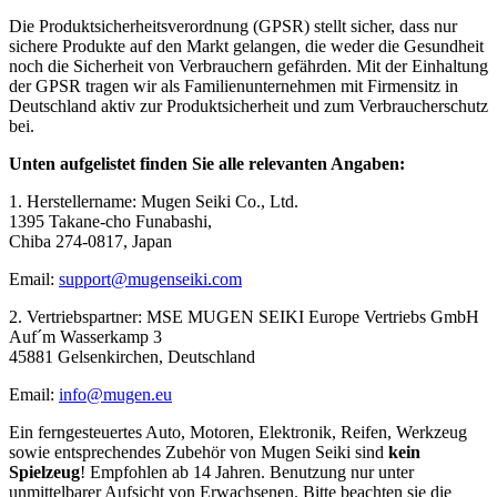
Die Produktsicherheitsverordnung (GPSR) stellt sicher, dass nur
sichere Produkte auf den Markt gelangen, die weder die Gesundheit
noch die Sicherheit von Verbrauchern gefährden. Mit der Einhaltung
der GPSR tragen wir als Familienunternehmen mit Firmensitz in
Deutschland aktiv zur Produktsicherheit und zum Verbraucherschutz
bei.
Unten aufgelistet finden Sie alle relevanten Angaben:
1. Herstellername: Mugen Seiki Co., Ltd.
1395 Takane-cho Funabashi,
Chiba 274-0817, Japan
Email:
support@mugenseiki.com
2. Vertriebspartner: MSE MUGEN SEIKI Europe Vertriebs GmbH
Auf´m Wasserkamp 3
45881 Gelsenkirchen, Deutschland
Email:
info@mugen.eu
Ein ferngesteuertes Auto, Motoren, Elektronik, Reifen, Werkzeug
sowie entsprechendes Zubehör von Mugen Seiki sind
kein
Spielzeug
! Empfohlen ab 14 Jahren. Benutzung nur unter
unmittelbarer Aufsicht von Erwachsenen. Bitte beachten sie die