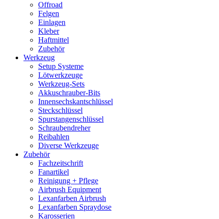
Offroad
Felgen
Einlagen
Kleber
Haftmittel
Zubehör
Werkzeug
Setup Systeme
Lötwerkzeuge
Werkzeug-Sets
Akkuschrauber-Bits
Innensechskantschlüssel
Steckschlüssel
Spurstangenschlüssel
Schraubendreher
Reibahlen
Diverse Werkzeuge
Zubehör
Fachzeitschrift
Fanartikel
Reinigung + Pflege
Airbrush Equipment
Lexanfarben Airbrush
Lexanfarben Spraydose
Karosserien