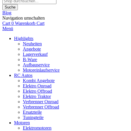
Suche
Blog
Navigation umschalten
Cart
0
Warenkorb
Cart
Menü
Highlights
Neuheiten
Angebote
Lagerverkauf
B-Ware
Aufbauservice
Motoreinlaufservice
RC Autos
Kombi Angebote
Elektro Onroad
Elektro Offroad
Elektro Traktor
Verbrenner Onroad
Verbrenner Offroad
Ersatzteile
Tuningteile
Motoren
Elektromotoren