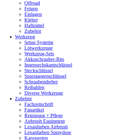
Offroad
Felgen
Einlagen
Kleber
Haftmittel
Zubehör
Werkzeug
Setup Systeme
Lötwerkzeuge
Werkzeug-Sets
Akkuschrauber-Bits
Innensechskantschlüssel
Steckschlüssel
Spurstangenschlüssel
Schraubendreher
Reibahlen
Diverse Werkzeuge
Zubehör
Fachzeitschrift
Fanartikel
Reinigung + Pflege
Airbrush Equipment
Lexanfarben Airbrush
Lexanfarben Spraydose
Karosserien