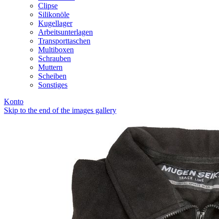
Clipse
Silikonöle
Kugellager
Arbeitsunterlagen
Transporttaschen
Multiboxen
Schrauben
Muttern
Scheiben
Sonstiges
Konto
Skip to the end of the images gallery