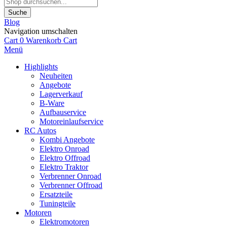
Suche
Blog
Navigation umschalten
Cart
0
Warenkorb
Cart
Menü
Highlights
Neuheiten
Angebote
Lagerverkauf
B-Ware
Aufbauservice
Motoreinlaufservice
RC Autos
Kombi Angebote
Elektro Onroad
Elektro Offroad
Elektro Traktor
Verbrenner Onroad
Verbrenner Offroad
Ersatzteile
Tuningteile
Motoren
Elektromotoren