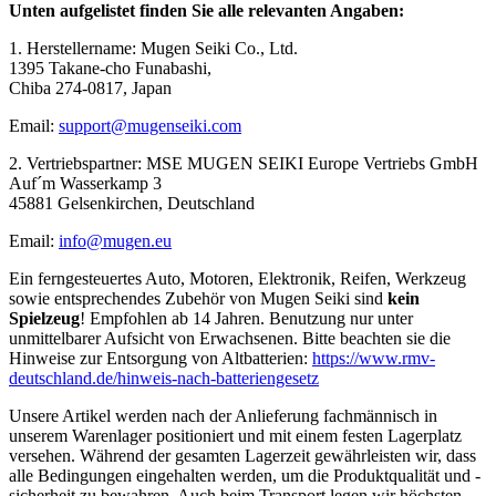
Unten aufgelistet finden Sie alle relevanten Angaben:
1. Herstellername: Mugen Seiki Co., Ltd.
1395 Takane-cho Funabashi,
Chiba 274-0817, Japan
Email:
support@mugenseiki.com
2. Vertriebspartner: MSE MUGEN SEIKI Europe Vertriebs GmbH
Auf´m Wasserkamp 3
45881 Gelsenkirchen, Deutschland
Email:
info@mugen.eu
Ein ferngesteuertes Auto, Motoren, Elektronik, Reifen, Werkzeug
sowie entsprechendes Zubehör von Mugen Seiki sind
kein
Spielzeug
! Empfohlen ab 14 Jahren. Benutzung nur unter
unmittelbarer Aufsicht von Erwachsenen. Bitte beachten sie die
Hinweise zur Entsorgung von Altbatterien:
https://www.rmv-
deutschland.de/hinweis-nach-batteriengesetz
Unsere Artikel werden nach der Anlieferung fachmännisch in
unserem Warenlager positioniert und mit einem festen Lagerplatz
versehen. Während der gesamten Lagerzeit gewährleisten wir, dass
alle Bedingungen eingehalten werden, um die Produktqualität und -
sicherheit zu bewahren. Auch beim Transport legen wir höchsten