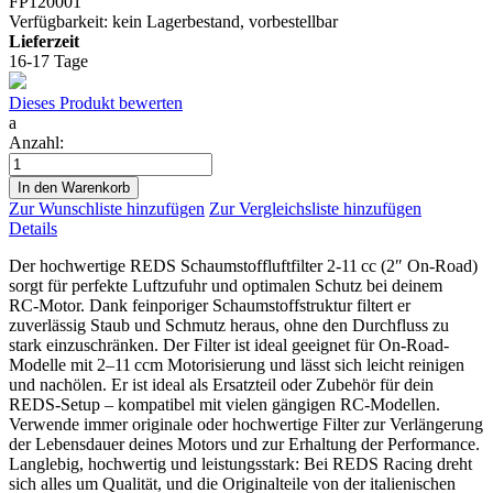
FP120001
Verfügbarkeit:
kein Lagerbestand, vorbestellbar
Lieferzeit
16-17 Tage
Dieses Produkt bewerten
a
Anzahl:
In den Warenkorb
Zur Wunschliste hinzufügen
Zur Vergleichsliste hinzufügen
Details
Der hochwertige REDS Schaumstoffluftfilter 2‑11 cc (2″ On‑Road)
sorgt für perfekte Luftzufuhr und optimalen Schutz bei deinem
RC‑Motor. Dank feinporiger Schaumstoffstruktur filtert er
zuverlässig Staub und Schmutz heraus, ohne den Durchfluss zu
stark einzuschränken. Der Filter ist ideal geeignet für On‑Road-
Modelle mit 2–11 ccm Motorisierung und lässt sich leicht reinigen
und nachölen. Er ist ideal als Ersatzteil oder Zubehör für dein
REDS‑Setup – kompatibel mit vielen gängigen RC‑Modellen.
Verwende immer originale oder hochwertige Filter zur Verlängerung
der Lebensdauer deines Motors und zur Erhaltung der Performance.
Langlebig, hochwertig und leistungsstark: Bei REDS Racing dreht
sich alles um Qualität, und die Originalteile von der italienischen