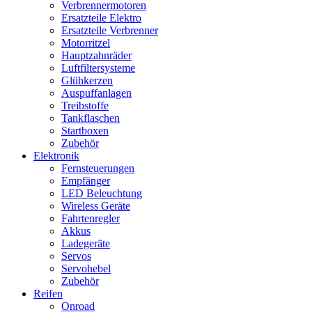
Verbrennermotoren
Ersatzteile Elektro
Ersatzteile Verbrenner
Motorritzel
Hauptzahnräder
Luftfiltersysteme
Glühkerzen
Auspuffanlagen
Treibstoffe
Tankflaschen
Startboxen
Zubehör
Elektronik
Fernsteuerungen
Empfänger
LED Beleuchtung
Wireless Geräte
Fahrtenregler
Akkus
Ladegeräte
Servos
Servohebel
Zubehör
Reifen
Onroad