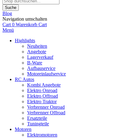
Suche
Blog
Navigation umschalten
Cart
0
Warenkorb
Cart
Menü
Highlights
Neuheiten
Angebote
Lagerverkauf
B-Ware
Aufbauservice
Motoreinlaufservice
RC Autos
Kombi Angebote
Elektro Onroad
Elektro Offroad
Elektro Traktor
Verbrenner Onroad
Verbrenner Offroad
Ersatzteile
Tuningteile
Motoren
Elektromotoren