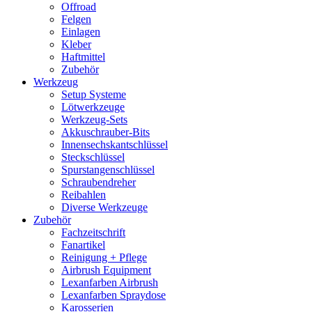
Offroad
Felgen
Einlagen
Kleber
Haftmittel
Zubehör
Werkzeug
Setup Systeme
Lötwerkzeuge
Werkzeug-Sets
Akkuschrauber-Bits
Innensechskantschlüssel
Steckschlüssel
Spurstangenschlüssel
Schraubendreher
Reibahlen
Diverse Werkzeuge
Zubehör
Fachzeitschrift
Fanartikel
Reinigung + Pflege
Airbrush Equipment
Lexanfarben Airbrush
Lexanfarben Spraydose
Karosserien