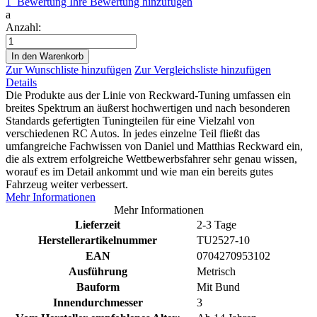
1
Bewertung
Ihre Bewertung hinzufügen
a
Anzahl:
In den Warenkorb
Zur Wunschliste hinzufügen
Zur Vergleichsliste hinzufügen
Details
Die Produkte aus der Linie von Reckward-Tuning umfassen ein
breites Spektrum an äußerst hochwertigen und nach besonderen
Standards gefertigten Tuningteilen für eine Vielzahl von
verschiedenen RC Autos. In jedes einzelne Teil fließt das
umfangreiche Fachwissen von Daniel und Matthias Reckward ein,
die als extrem erfolgreiche Wettbewerbsfahrer sehr genau wissen,
worauf es im Detail ankommt und wie man ein bereits gutes
Fahrzeug weiter verbessert.
Mehr Informationen
Mehr Informationen
Lieferzeit
2-3 Tage
Herstellerartikelnummer
TU2527-10
EAN
0704270953102
Ausführung
Metrisch
Bauform
Mit Bund
Innendurchmesser
3