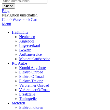
Suche
Blog
Navigation umschalten
Cart
0
Warenkorb
Cart
Menü
Highlights
Neuheiten
Angebote
Lagerverkauf
B-Ware
Aufbauservice
Motoreinlaufservice
RC Autos
Kombi Angebote
Elektro Onroad
Elektro Offroad
Elektro Traktor
Verbrenner Onroad
Verbrenner Offroad
Ersatzteile
Tuningteile
Motoren
Elektromotoren