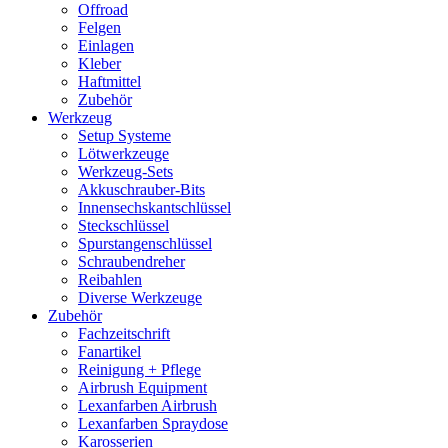
Offroad
Felgen
Einlagen
Kleber
Haftmittel
Zubehör
Werkzeug
Setup Systeme
Lötwerkzeuge
Werkzeug-Sets
Akkuschrauber-Bits
Innensechskantschlüssel
Steckschlüssel
Spurstangenschlüssel
Schraubendreher
Reibahlen
Diverse Werkzeuge
Zubehör
Fachzeitschrift
Fanartikel
Reinigung + Pflege
Airbrush Equipment
Lexanfarben Airbrush
Lexanfarben Spraydose
Karosserien