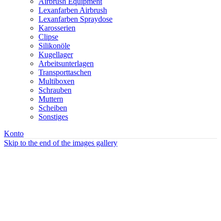
Airbrush Equipment
Lexanfarben Airbrush
Lexanfarben Spraydose
Karosserien
Clipse
Silikonöle
Kugellager
Arbeitsunterlagen
Transporttaschen
Multiboxen
Schrauben
Muttern
Scheiben
Sonstiges
Konto
Skip to the end of the images gallery