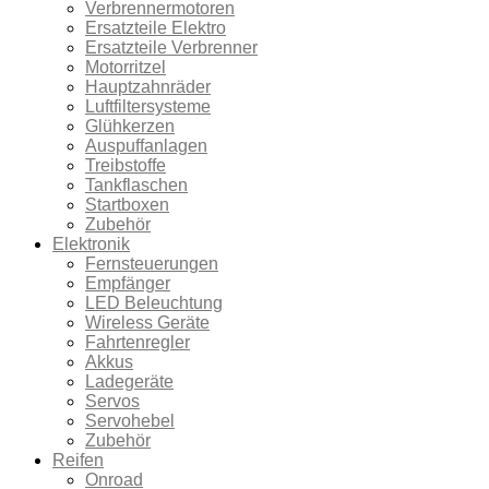
Verbrennermotoren
Ersatzteile Elektro
Ersatzteile Verbrenner
Motorritzel
Hauptzahnräder
Luftfiltersysteme
Glühkerzen
Auspuffanlagen
Treibstoffe
Tankflaschen
Startboxen
Zubehör
Elektronik
Fernsteuerungen
Empfänger
LED Beleuchtung
Wireless Geräte
Fahrtenregler
Akkus
Ladegeräte
Servos
Servohebel
Zubehör
Reifen
Onroad