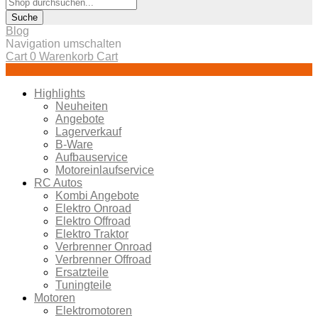
Suche
Blog
Navigation umschalten
Cart
0
Warenkorb
Cart
Menü
Highlights
Neuheiten
Angebote
Lagerverkauf
B-Ware
Aufbauservice
Motoreinlaufservice
RC Autos
Kombi Angebote
Elektro Onroad
Elektro Offroad
Elektro Traktor
Verbrenner Onroad
Verbrenner Offroad
Ersatzteile
Tuningteile
Motoren
Elektromotoren