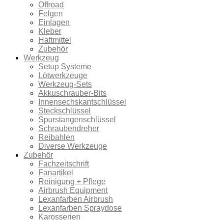
Offroad
Felgen
Einlagen
Kleber
Haftmittel
Zubehör
Werkzeug
Setup Systeme
Lötwerkzeuge
Werkzeug-Sets
Akkuschrauber-Bits
Innensechskantschlüssel
Steckschlüssel
Spurstangenschlüssel
Schraubendreher
Reibahlen
Diverse Werkzeuge
Zubehör
Fachzeitschrift
Fanartikel
Reinigung + Pflege
Airbrush Equipment
Lexanfarben Airbrush
Lexanfarben Spraydose
Karosserien