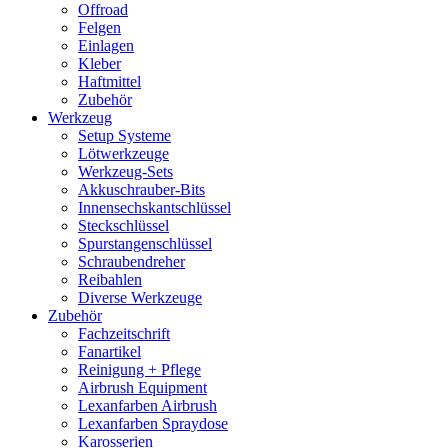
Offroad
Felgen
Einlagen
Kleber
Haftmittel
Zubehör
Werkzeug
Setup Systeme
Lötwerkzeuge
Werkzeug-Sets
Akkuschrauber-Bits
Innensechskantschlüssel
Steckschlüssel
Spurstangenschlüssel
Schraubendreher
Reibahlen
Diverse Werkzeuge
Zubehör
Fachzeitschrift
Fanartikel
Reinigung + Pflege
Airbrush Equipment
Lexanfarben Airbrush
Lexanfarben Spraydose
Karosserien