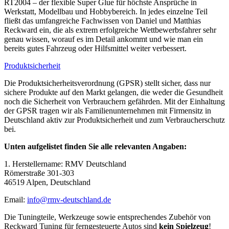
RT2004 – der flexible Super Glue für höchste Ansprüche in
Werkstatt, Modellbau und Hobbybereich.
In jedes einzelne Teil
fließt das umfangreiche Fachwissen von Daniel und Matthias
Reckward ein, die als extrem erfolgreiche Wettbewerbsfahrer sehr
genau wissen, worauf es im Detail ankommt und wie man ein
bereits gutes Fahrzeug oder Hilfsmittel weiter verbessert.
Produktsicherheit
Die Produktsicherheitsverordnung (GPSR) stellt sicher, dass nur
sichere Produkte auf den Markt gelangen, die weder die Gesundheit
noch die Sicherheit von Verbrauchern gefährden. Mit der Einhaltung
der GPSR tragen wir als Familienunternehmen mit Firmensitz in
Deutschland aktiv zur Produktsicherheit und zum Verbraucherschutz
bei.
Unten aufgelistet finden Sie alle relevanten Angaben:
1. Herstellername: RMV Deutschland
Römerstraße 301-303
46519 Alpen, Deutschland
Email:
info@rmv-deutschland.de
Die Tuningteile, Werkzeuge sowie entsprechendes Zubehör von
Reckward Tuning für ferngesteuerte Autos sind
kein Spielzeug
!