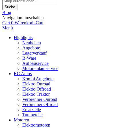
Suche
Blog
Navigation umschalten
Cart
0
Warenkorb
Cart
Menü
Highlights
Neuheiten
Angebote
Lagerverkauf
B-Ware
Aufbauservice
Motoreinlaufservice
RC Autos
Kombi Angebote
Elektro Onroad
Elektro Offroad
Elektro Traktor
Verbrenner Onroad
Verbrenner Offroad
Ersatzteile
Tuningteile
Motoren
Elektromotoren