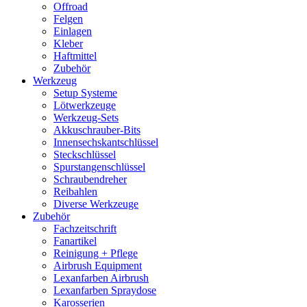
Offroad
Felgen
Einlagen
Kleber
Haftmittel
Zubehör
Werkzeug
Setup Systeme
Lötwerkzeuge
Werkzeug-Sets
Akkuschrauber-Bits
Innensechskantschlüssel
Steckschlüssel
Spurstangenschlüssel
Schraubendreher
Reibahlen
Diverse Werkzeuge
Zubehör
Fachzeitschrift
Fanartikel
Reinigung + Pflege
Airbrush Equipment
Lexanfarben Airbrush
Lexanfarben Spraydose
Karosserien