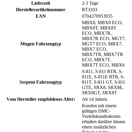
Lieferzeit
2-3 Tage
Herstellerartikelnummer
RT3103
EAN
0704270953935
MBX8, MBX8 ECO,
MBX8T, MBX8T
ECO, MBX7R,
MBX7R ECO, MGT7,
Mugen Fahrzeugtyp
MGT7 ECO, MBX7,
MBX7 ECO,
MBX7TR, MBX7TR
ECO, MBX7T,
MBX7T ECO, MBX6
S-811, S-811 RTR, S-
811E, S-811E RTR, S-
Serpent Fahrzeugtyp
811T, S-811 GT, S-811
GTE, SRX8, SRX8E,
SRX8GT, SRX8T
Vom Hersteller empfohlenes Alter:
Ab 14 Jahren.
Kunden mit einem
gültigen DMC-
Vorteilskundenkonto
erhalten darüber hinaus
einen zusätzlichen