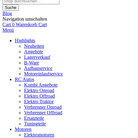
Suche
Blog
Navigation umschalten
Cart
0
Warenkorb
Cart
Menü
Highlights
Neuheiten
Angebote
Lagerverkauf
B-Ware
Aufbauservice
Motoreinlaufservice
RC Autos
Kombi Angebote
Elektro Onroad
Elektro Offroad
Elektro Traktor
Verbrenner Onroad
Verbrenner Offroad
Ersatzteile
Tuningteile
Motoren
Elektromotoren