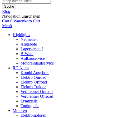
Suche
Blog
Navigation umschalten
Cart
0
Warenkorb
Cart
Menü
Highlights
Neuheiten
Angebote
Lagerverkauf
B-Ware
Aufbauservice
Motoreinlaufservice
RC Autos
Kombi Angebote
Elektro Onroad
Elektro Offroad
Elektro Traktor
Verbrenner Onroad
Verbrenner Offroad
Ersatzteile
Tuningteile
Motoren
Elektromotoren