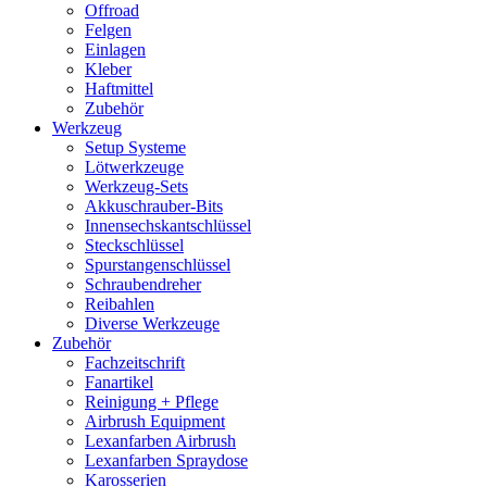
Offroad
Felgen
Einlagen
Kleber
Haftmittel
Zubehör
Werkzeug
Setup Systeme
Lötwerkzeuge
Werkzeug-Sets
Akkuschrauber-Bits
Innensechskantschlüssel
Steckschlüssel
Spurstangenschlüssel
Schraubendreher
Reibahlen
Diverse Werkzeuge
Zubehör
Fachzeitschrift
Fanartikel
Reinigung + Pflege
Airbrush Equipment
Lexanfarben Airbrush
Lexanfarben Spraydose
Karosserien