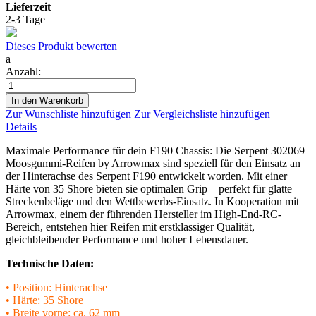
Lieferzeit
2-3 Tage
Dieses Produkt bewerten
a
Anzahl:
In den Warenkorb
Zur Wunschliste hinzufügen
Zur Vergleichsliste hinzufügen
Details
Maximale Performance für dein F190 Chassis: Die Serpent 302069
Moosgummi-Reifen by Arrowmax sind speziell für den Einsatz an
der Hinterachse des Serpent F190 entwickelt worden. Mit einer
Härte von 35 Shore bieten sie optimalen Grip – perfekt für glatte
Streckenbeläge und den Wettbewerbs-Einsatz. In Kooperation mit
Arrowmax, einem der führenden Hersteller im High-End-RC-
Bereich, entstehen hier Reifen mit erstklassiger Qualität,
gleichbleibender Performance und hoher Lebensdauer.
Technische Daten:
• Position: Hinterachse
• Härte: 35 Shore
• Breite vorne: ca. 62 mm