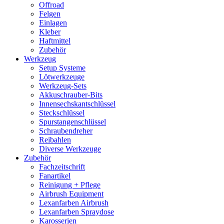
Offroad
Felgen
Einlagen
Kleber
Haftmittel
Zubehör
Werkzeug
Setup Systeme
Lötwerkzeuge
Werkzeug-Sets
Akkuschrauber-Bits
Innensechskantschlüssel
Steckschlüssel
Spurstangenschlüssel
Schraubendreher
Reibahlen
Diverse Werkzeuge
Zubehör
Fachzeitschrift
Fanartikel
Reinigung + Pflege
Airbrush Equipment
Lexanfarben Airbrush
Lexanfarben Spraydose
Karosserien