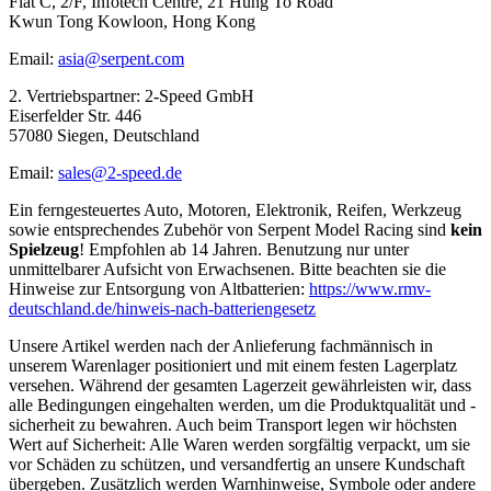
Flat C, 2/F, Infotech Centre, 21 Hung To Road
Kwun Tong Kowloon, Hong Kong
Email:
asia@serpent.com
2. Vertriebspartner: 2-Speed GmbH
Eiserfelder Str. 446
57080 Siegen, Deutschland
Email:
sales@2-speed.de
Ein ferngesteuertes Auto, Motoren, Elektronik, Reifen, Werkzeug
sowie entsprechendes Zubehör von Serpent Model Racing sind
kein
Spielzeug
! Empfohlen ab 14 Jahren. Benutzung nur unter
unmittelbarer Aufsicht von Erwachsenen. Bitte beachten sie die
Hinweise zur Entsorgung von Altbatterien:
https://www.rmv-
deutschland.de/hinweis-nach-batteriengesetz
Unsere Artikel werden nach der Anlieferung fachmännisch in
unserem Warenlager positioniert und mit einem festen Lagerplatz
versehen. Während der gesamten Lagerzeit gewährleisten wir, dass
alle Bedingungen eingehalten werden, um die Produktqualität und -
sicherheit zu bewahren. Auch beim Transport legen wir höchsten
Wert auf Sicherheit: Alle Waren werden sorgfältig verpackt, um sie
vor Schäden zu schützen, und versandfertig an unsere Kundschaft
übergeben. Zusätzlich werden Warnhinweise, Symbole oder andere