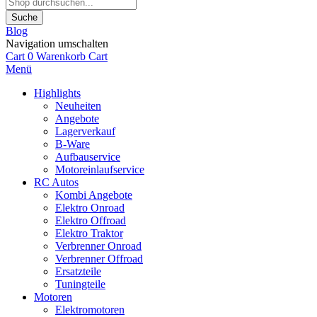
Suche
Blog
Navigation umschalten
Cart
0
Warenkorb
Cart
Menü
Highlights
Neuheiten
Angebote
Lagerverkauf
B-Ware
Aufbauservice
Motoreinlaufservice
RC Autos
Kombi Angebote
Elektro Onroad
Elektro Offroad
Elektro Traktor
Verbrenner Onroad
Verbrenner Offroad
Ersatzteile
Tuningteile
Motoren
Elektromotoren