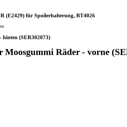
R (E2429) für Spoilerhalterung, RT4026
- hinten (SER302073)
ür Moosgummi Räder - vorne (S