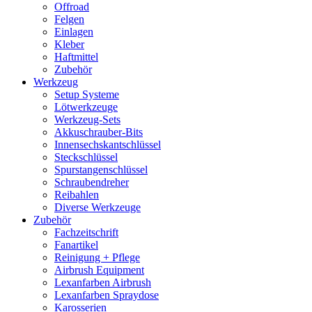
Offroad
Felgen
Einlagen
Kleber
Haftmittel
Zubehör
Werkzeug
Setup Systeme
Lötwerkzeuge
Werkzeug-Sets
Akkuschrauber-Bits
Innensechskantschlüssel
Steckschlüssel
Spurstangenschlüssel
Schraubendreher
Reibahlen
Diverse Werkzeuge
Zubehör
Fachzeitschrift
Fanartikel
Reinigung + Pflege
Airbrush Equipment
Lexanfarben Airbrush
Lexanfarben Spraydose
Karosserien