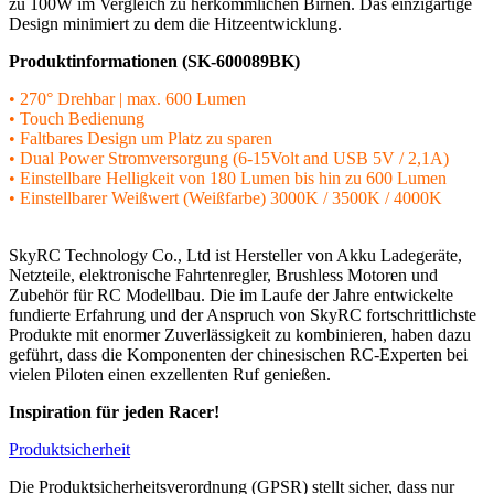
zu 100W im Vergleich zu herkömmlichen Birnen. Das einzigartige
Design minimiert zu dem die Hitzeentwicklung.
Produktinformationen (SK-600089BK)
• 270° Drehbar | max. 600 Lumen
• Touch Bedienung
• Faltbares Design um Platz zu sparen
• Dual Power Stromversorgung (6-15Volt and USB 5V / 2,1A)
• Einstellbare Helligkeit von 180 Lumen bis hin zu 600 Lumen
• Einstellbarer Weißwert (Weißfarbe) 3000K / 3500K / 4000K
SkyRC Technology Co., Ltd ist Hersteller von Akku Ladegeräte,
Netzteile, elektronische Fahrtenregler, Brushless Motoren und
Zubehör für RC Modellbau. Die im Laufe der Jahre entwickelte
fundierte Erfahrung und der Anspruch von SkyRC fortschrittlichste
Produkte mit enormer Zuverlässigkeit zu kombinieren, haben dazu
geführt, dass die Komponenten der chinesischen RC-Experten bei
vielen Piloten einen exzellenten Ruf genießen.
Inspiration für jeden Racer!
Produktsicherheit
Die Produktsicherheitsverordnung (GPSR) stellt sicher, dass nur