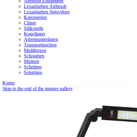
Airbrush Equipment
Lexanfarben Airbrush
Lexanfarben Spraydose
Karosserien
Clipse
Silikonöle
Kugellager
Arbeitsunterlagen
Transporttaschen
Multiboxen
Schrauben
Muttern
Scheiben
Sonstiges
Konto
Skip to the end of the images gallery