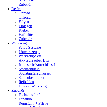
Servohebel
Zubehör
Reifen
Onroad
Offroad
Felgen
Einlagen
Kleber
Haftmittel
Zubehör
Werkzeug
Setup Systeme
Lötwerkzeuge
Werkzeug-Sets
Akkuschrauber-Bits
Innensechskantschlüssel
Steckschlüssel
Spurstangenschlüssel
Schraubendreher
Reibahlen
Diverse Werkzeuge
Zubehör
Fachzeitschrift
Fanartikel
Reinigung + Pflege