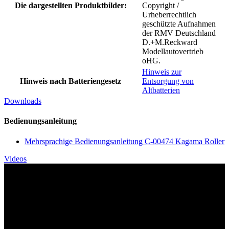
Die dargestellten Produktbilder:
Copyright /
Urheberrechtlich
geschützte Aufnahmen
der RMV Deutschland
D.+M.Reckward
Modellautovertrieb
oHG.
Hinweis zur
Hinweis nach Batteriengesetz
Entsorgung von
Altbatterien
Downloads
Bedienungsanleitung
Mehrsprachige Bedienungsanleitung C-00474 Kagama Roller
Videos