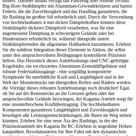
isoliert. Darüber hinaus verfügt das Fahrzeug über robuste 16-mm-
Big-Bore-Stoßdämpfer mit Aluminium-Gewindekörpern und harten
Federn, die die Zuverlässigkeit und das Handling garantieren, die
für Bashing im großen Stil erforderlich sind. Durch die Verwendung
von hochbelastbaren 4 mm dicken Dämpferkolben können diese
Stoßdämpfer dickeres Dämpferöl verarbeiten, was für eine
angemessene Dämpfung in schwierigem Gelände oder bei
Hindernissen erforderlich ist, während übergroße untere
Stoßdämpferenden die allgemeine Haltbarkeit maximieren. Erleben
Sie die nahtlose Integration dieser Elemente in Aktion, die selbst
unter den anspruchsvollsten Bedingungen kontrollierte Präzision
liefern. Das Herzstück dieses Antriebsstrangs sind CNC-gefertigte
Kegelräder, ein rot eloxiertes Aluminium-Zentraldiffgehäuse und
robuste Federstahlausgänge - eine sorgfältig komponierte
Symphonie für unerbittliche Kraft und Langlebigkeit und in der
Welt der Monstertrucks mit übergroßen Reifen und Rädern werden
die Vorzüge dieses robusten Antriebsstrangs noch deutlicher! Egal,
ob Sie auf der Rennstrecke an die Grenzen gehen oder das
anspruchsvollste Gelände bezwingen, der Kagama-Antrieb sorgt für
eine ununterbrochene Kraftübertragung. Die hochbelastbaren
Komponenten garantieren Langlebigkeit und Zuverlässigkeit und
beseitigen alle Leistungseinschränkungen, die Ihnen im Weg stehen
könnten. Erleben Sie eine neue Ära des Bashings, in der der
Präzisionsantrieb des Kagama Ihr RC-Erlebnis in ungeahnte Höhen
katapultiert. Revolutionieren Sie Ihre Fahrt mit den dynamischen