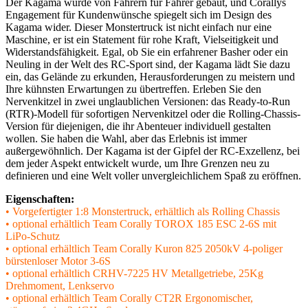
Der Kagama wurde von Fahrern für Fahrer gebaut, und Corallys
Engagement für Kundenwünsche spiegelt sich im Design des
Kagama wider. Dieser Monstertruck ist nicht einfach nur eine
Maschine, er ist ein Statement für rohe Kraft, Vielseitigkeit und
Widerstandsfähigkeit. Egal, ob Sie ein erfahrener Basher oder ein
Neuling in der Welt des RC-Sport sind, der Kagama lädt Sie dazu
ein, das Gelände zu erkunden, Herausforderungen zu meistern und
Ihre kühnsten Erwartungen zu übertreffen. Erleben Sie den
Nervenkitzel in zwei unglaublichen Versionen: das Ready-to-Run
(RTR)-Modell für sofortigen Nervenkitzel oder die Rolling-Chassis-
Version für diejenigen, die ihr Abenteuer individuell gestalten
wollen. Sie haben die Wahl, aber das Erlebnis ist immer
außergewöhnlich. Der Kagama ist der Gipfel der RC-Exzellenz, bei
dem jeder Aspekt entwickelt wurde, um Ihre Grenzen neu zu
definieren und eine Welt voller unvergleichlichem Spaß zu eröffnen.
Eigenschaften:
• Vorgefertigter 1:8 Monstertruck, erhältlich als Rolling Chassis
• optional erhältlich Team Corally TOROX 185 ESC 2-6S mit
LiPo-Schutz
• optional erhältlich Team Corally Kuron 825 2050kV 4-poliger
bürstenloser Motor 3-6S
• optional erhältlich CRHV-7225 HV Metallgetriebe, 25Kg
Drehmoment, Lenkservo
• optional erhältlich Team Corally CT2R Ergonomischer,