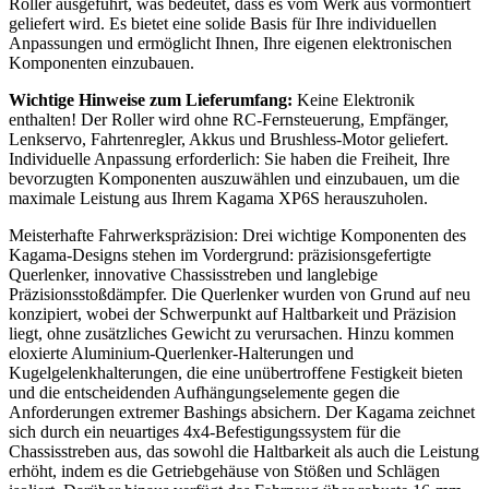
Roller ausgeführt, was bedeutet, dass es vom Werk aus vormontiert
geliefert wird. Es bietet eine solide Basis für Ihre individuellen
Anpassungen und ermöglicht Ihnen, Ihre eigenen elektronischen
Komponenten einzubauen.
Wichtige Hinweise zum Lieferumfang:
Keine Elektronik
enthalten! Der Roller wird ohne RC-Fernsteuerung, Empfänger,
Lenkservo, Fahrtenregler, Akkus und Brushless-Motor geliefert.
Individuelle Anpassung erforderlich: Sie haben die Freiheit, Ihre
bevorzugten Komponenten auszuwählen und einzubauen, um die
maximale Leistung aus Ihrem Kagama XP6S herauszuholen.
Meisterhafte Fahrwerkspräzision: Drei wichtige Komponenten des
Kagama-Designs stehen im Vordergrund: präzisionsgefertigte
Querlenker, innovative Chassisstreben und langlebige
Präzisionsstoßdämpfer. Die Querlenker wurden von Grund auf neu
konzipiert, wobei der Schwerpunkt auf Haltbarkeit und Präzision
liegt, ohne zusätzliches Gewicht zu verursachen. Hinzu kommen
eloxierte Aluminium-Querlenker-Halterungen und
Kugelgelenkhalterungen, die eine unübertroffene Festigkeit bieten
und die entscheidenden Aufhängungselemente gegen die
Anforderungen extremer Bashings absichern. Der Kagama zeichnet
sich durch ein neuartiges 4x4-Befestigungssystem für die
Chassisstreben aus, das sowohl die Haltbarkeit als auch die Leistung
erhöht, indem es die Getriebgehäuse von Stößen und Schlägen