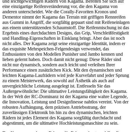
und leichtgewichtigen Rädern von Kagama. Bereiten Sie sich auf
eine einzigartige Reifenveränderung vor, die den Kagama von
anderen unterscheidet. Wie die Corally-Favoriten Kronos und
Dementor nimmt der Kagama das Terrain mit griffigen Rennreifen
aus Gummi in Angriff, die sorgfältig gepaart sind mit Reifeneinlagen
aus einem unterstützenden Schaumstoff. Die Reifenmischung ist das
Ergebnis eines durchdachten Designs, das Grip, Verschleißfestigkeit
und Handling-Eigenschaften in Einklang bringt. Aber das ist noch
nicht alles. Der Kagama zeigt seine einzigartige Identität, indem er
das exquisite Mehrspeichen-Felgendesign verwendet, das
Enthusiasten von den Modellen Punisher und Jambo kennen und
lieben gelernt haben. Doch damit nicht genug: Diese Räder sind
nicht nur dynamisch, sondern auch leicht und verleihen Ihrer
Performance einen zusätzlichen Kick. Mit den dynamischen und
leichten Kagama-Laufrädern wird jede Kurvefahrt und jeder Sprung
zu einem Meisterwerk, das sowohl auf Ästhetik als auch auf
unvergleichliche Leistung ausgelegt ist. Entfesseln Sie das
Außergewöhnliche: Die ultimative Leistungsfähigkeit des Kagama.
In der Welt der RC-Dominanz ist der Kagama eine wahre Legende,
die Innovation, Leistung und Designfinesse nahtlos vereint. Von der
robusten Aufhängung, dem präzisen Antriebsstrang, der
zuverlässigen Elektronik bis hin zu den dynamischen, leichten
Rädern ist jedes Element des Kagama sorgfältig durchdacht und
abgestimmt, um die ultimative Hochleistungsmaschine zu sein.