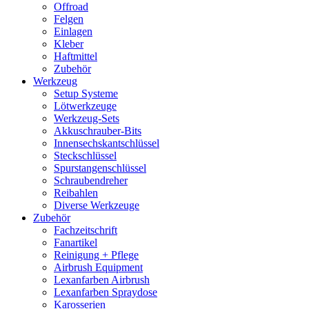
Offroad
Felgen
Einlagen
Kleber
Haftmittel
Zubehör
Werkzeug
Setup Systeme
Lötwerkzeuge
Werkzeug-Sets
Akkuschrauber-Bits
Innensechskantschlüssel
Steckschlüssel
Spurstangenschlüssel
Schraubendreher
Reibahlen
Diverse Werkzeuge
Zubehör
Fachzeitschrift
Fanartikel
Reinigung + Pflege
Airbrush Equipment
Lexanfarben Airbrush
Lexanfarben Spraydose
Karosserien