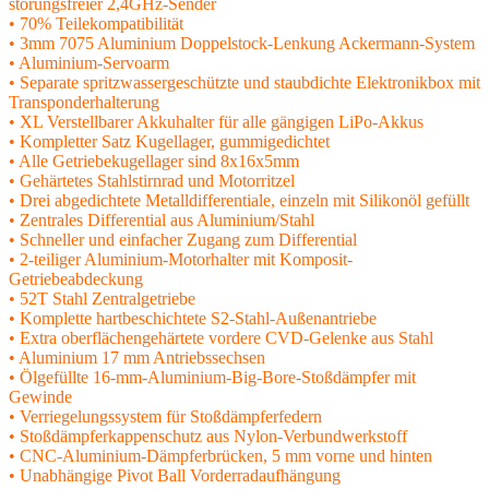
störungsfreier 2,4GHz-Sender
• 70% Teilekompatibilität
• 3mm 7075 Aluminium Doppelstock-Lenkung Ackermann-System
• Aluminium-Servoarm
• Separate spritzwassergeschützte und staubdichte Elektronikbox mit
Transponderhalterung
• XL Verstellbarer Akkuhalter für alle gängigen LiPo-Akkus
• Kompletter Satz Kugellager, gummigedichtet
• Alle Getriebekugellager sind 8x16x5mm
• Gehärtetes Stahlstirnrad und Motorritzel
• Drei abgedichtete Metalldifferentiale, einzeln mit Silikonöl gefüllt
• Zentrales Differential aus Aluminium/Stahl
• Schneller und einfacher Zugang zum Differential
• 2-teiliger Aluminium-Motorhalter mit Komposit-
Getriebeabdeckung
• 52T Stahl Zentralgetriebe
• Komplette hartbeschichtete S2-Stahl-Außenantriebe
• Extra oberflächengehärtete vordere CVD-Gelenke aus Stahl
• Aluminium 17 mm Antriebssechsen
• Ölgefüllte 16-mm-Aluminium-Big-Bore-Stoßdämpfer mit
Gewinde
• Verriegelungssystem für Stoßdämpferfedern
• Stoßdämpferkappenschutz aus Nylon-Verbundwerkstoff
• CNC-Aluminium-Dämpferbrücken, 5 mm vorne und hinten
• Unabhängige Pivot Ball Vorderradaufhängung