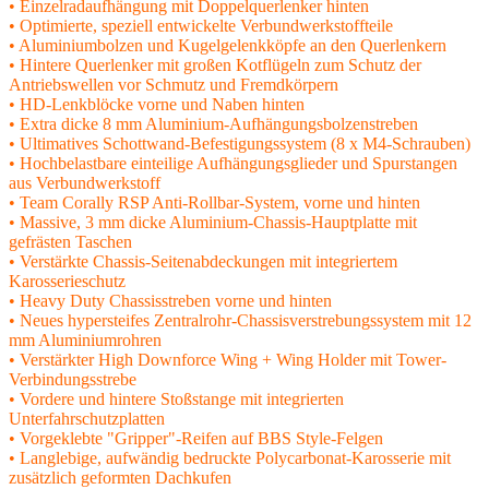
• Einzelradaufhängung mit Doppelquerlenker hinten
• Optimierte, speziell entwickelte Verbundwerkstoffteile
• Aluminiumbolzen und Kugelgelenkköpfe an den Querlenkern
• Hintere Querlenker mit großen Kotflügeln zum Schutz der
Antriebswellen vor Schmutz und Fremdkörpern
• HD-Lenkblöcke vorne und Naben hinten
• Extra dicke 8 mm Aluminium-Aufhängungsbolzenstreben
• Ultimatives Schottwand-Befestigungssystem (8 x M4-Schrauben)
• Hochbelastbare einteilige Aufhängungsglieder und Spurstangen
aus Verbundwerkstoff
• Team Corally RSP Anti-Rollbar-System, vorne und hinten
• Massive, 3 mm dicke Aluminium-Chassis-Hauptplatte mit
gefrästen Taschen
• Verstärkte Chassis-Seitenabdeckungen mit integriertem
Karosserieschutz
• Heavy Duty Chassisstreben vorne und hinten
• Neues hypersteifes Zentralrohr-Chassisverstrebungssystem mit 12
mm Aluminiumrohren
• Verstärkter High Downforce Wing + Wing Holder mit Tower-
Verbindungsstrebe
• Vordere und hintere Stoßstange mit integrierten
Unterfahrschutzplatten
• Vorgeklebte "Gripper"-Reifen auf BBS Style-Felgen
• Langlebige, aufwändig bedruckte Polycarbonat-Karosserie mit
zusätzlich geformten Dachkufen