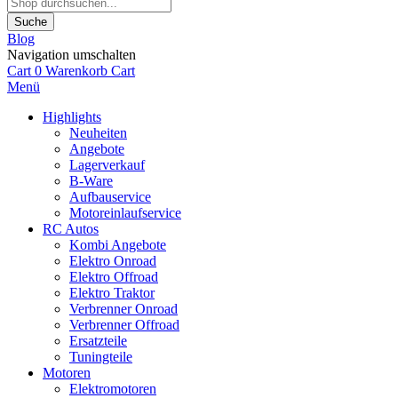
Suche
Blog
Navigation umschalten
Cart
0
Warenkorb
Cart
Menü
Highlights
Neuheiten
Angebote
Lagerverkauf
B-Ware
Aufbauservice
Motoreinlaufservice
RC Autos
Kombi Angebote
Elektro Onroad
Elektro Offroad
Elektro Traktor
Verbrenner Onroad
Verbrenner Offroad
Ersatzteile
Tuningteile
Motoren
Elektromotoren