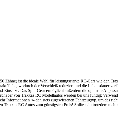
50 Zähne) ist die ideale Wahl für leistungsstarke RC-Cars wie den Tr
taktfläche, wodurch der Verschleiß reduziert und die Lebensdauer verlä
oad-Einsätze. Das Spur Gear ermöglicht außerdem die optimale Anpass
ebhaber von Traxxas RC Modellautos werden bei uns fündig: Verwende 
ehr Informationen <- den stets zugewiesenen Fahrzeugtyp, um das ric
 Traxxas RC Autos zum günstigsten Preis! Solltest du trotzdem nicht sic