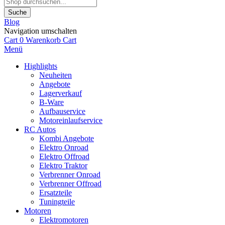
Suche
Blog
Navigation umschalten
Cart
0
Warenkorb
Cart
Menü
Highlights
Neuheiten
Angebote
Lagerverkauf
B-Ware
Aufbauservice
Motoreinlaufservice
RC Autos
Kombi Angebote
Elektro Onroad
Elektro Offroad
Elektro Traktor
Verbrenner Onroad
Verbrenner Offroad
Ersatzteile
Tuningteile
Motoren
Elektromotoren