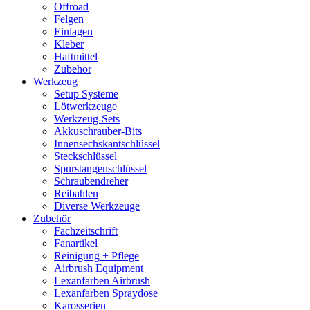
Offroad
Felgen
Einlagen
Kleber
Haftmittel
Zubehör
Werkzeug
Setup Systeme
Lötwerkzeuge
Werkzeug-Sets
Akkuschrauber-Bits
Innensechskantschlüssel
Steckschlüssel
Spurstangenschlüssel
Schraubendreher
Reibahlen
Diverse Werkzeuge
Zubehör
Fachzeitschrift
Fanartikel
Reinigung + Pflege
Airbrush Equipment
Lexanfarben Airbrush
Lexanfarben Spraydose
Karosserien