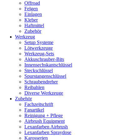
Offroad
Felgen
Einlagen
Kleber
Haftmittel
Zubehör
Werkzeug
Setup Systeme
Lötwerkzeuge
Werkzeug-Sets
Akkuschrauber-Bits
Innensechskantschlüssel
Steckschlüssel
Spurstangenschlüssel
Schraubendreher
Reibahlen
Diverse Werkzeuge
Zubehör
Fachzeitschrift
Fanartikel
Reinigung + Pflege
Airbrush Equipment
Lexanfarben Airbrush
Lexanfarben Spraydose
Karosserien