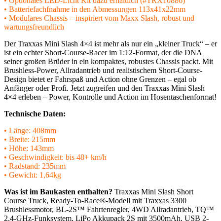
• Optionales LED-Licht Kit dazu erhältlich (#TRX10886)
• Batteriefachfnahme in den Abmessungen 113x41x22mm
• Modulares Chassis – inspiriert vom Maxx Slash, robust und
wartungsfreundlich
Der Traxxas Mini Slash 4×4 ist mehr als nur ein „kleiner Truck“ – er
ist ein echter Short-Course-Racer im 1:12-Format, der die DNA
seiner großen Brüder in ein kompaktes, robustes Chassis packt. Mit
Brushless-Power, Allradantrieb und realistischem Short-Course-
Design bietet er Fahrspaß und Action ohne Grenzen – egal ob
Anfänger oder Profi. Jetzt zugreifen und den Traxxas Mini Slash
4×4 erleben – Power, Kontrolle und Action im Hosentaschenformat!
Technische Daten:
• Länge: 408mm
• Breite: 215mm
• Höhe: 143mm
• Geschwindigkeit: bis 48+ km/h
• Radstand: 235mm
• Gewicht: 1,64kg
Was ist im Baukasten enthalten?
Traxxas Mini Slash Short
Course Truck, Ready-To-Race®-Modell mit Traxxas 3300
Brushlessmotor, BL-2S™ Fahrtenregler, 4WD Allradantrieb, TQ™
2,4-GHz-Funksystem, LiPo Akkupack 2S mit 3500mAh, USB 2-