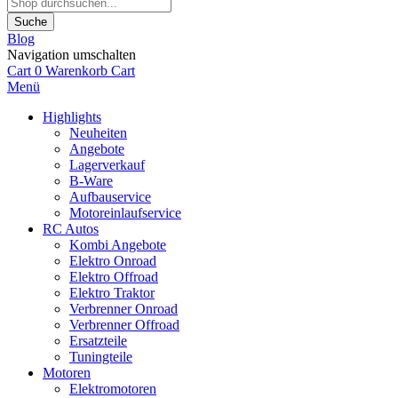
Suche
Blog
Navigation umschalten
Cart
0
Warenkorb
Cart
Menü
Highlights
Neuheiten
Angebote
Lagerverkauf
B-Ware
Aufbauservice
Motoreinlaufservice
RC Autos
Kombi Angebote
Elektro Onroad
Elektro Offroad
Elektro Traktor
Verbrenner Onroad
Verbrenner Offroad
Ersatzteile
Tuningteile
Motoren
Elektromotoren