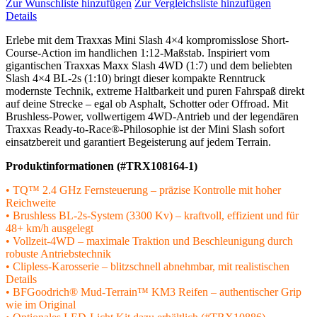
Zur Wunschliste hinzufügen
Zur Vergleichsliste hinzufügen
Details
Erlebe mit dem Traxxas Mini Slash 4×4 kompromisslose Short-
Course-Action im handlichen 1:12-Maßstab. Inspiriert vom
gigantischen Traxxas Maxx Slash 4WD (1:7) und dem beliebten
Slash 4×4 BL-2s (1:10) bringt dieser kompakte Renntruck
modernste Technik, extreme Haltbarkeit und puren Fahrspaß direkt
auf deine Strecke – egal ob Asphalt, Schotter oder Offroad. Mit
Brushless-Power, vollwertigem 4WD-Antrieb und der legendären
Traxxas Ready-to-Race®-Philosophie ist der Mini Slash sofort
einsatzbereit und garantiert Begeisterung auf jedem Terrain.
Produktinformationen (#TRX108164-1)
• TQ™ 2.4 GHz Fernsteuerung – präzise Kontrolle mit hoher
Reichweite
• Brushless BL-2s-System (3300 Kv) – kraftvoll, effizient und für
48+ km/h ausgelegt
• Vollzeit-4WD – maximale Traktion und Beschleunigung durch
robuste Antriebstechnik
• Clipless-Karosserie – blitzschnell abnehmbar, mit realistischen
Details
• BFGoodrich® Mud-Terrain™ KM3 Reifen – authentischer Grip
wie im Original