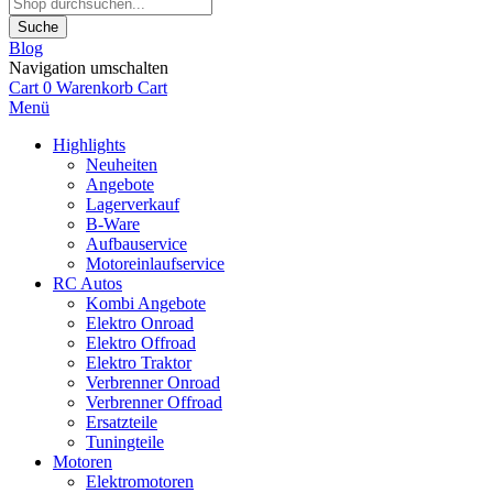
Suche
Blog
Navigation umschalten
Cart
0
Warenkorb
Cart
Menü
Highlights
Neuheiten
Angebote
Lagerverkauf
B-Ware
Aufbauservice
Motoreinlaufservice
RC Autos
Kombi Angebote
Elektro Onroad
Elektro Offroad
Elektro Traktor
Verbrenner Onroad
Verbrenner Offroad
Ersatzteile
Tuningteile
Motoren
Elektromotoren