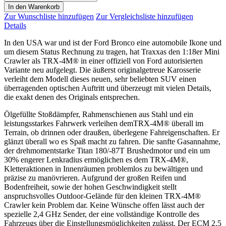
In den Warenkorb
Zur Wunschliste hinzufügen
Zur Vergleichsliste hinzufügen
Details
In den USA war und ist der Ford Bronco eine automobile Ikone und
um diesem Status Rechnung zu tragen, hat Traxxas den 1:18er Mini
Crawler als TRX-4M® in einer offiziell von Ford autorisierten
Variante neu aufgelegt. Die äußerst originalgetreue Karosserie
verleiht dem Modell dieses neuen, sehr beliebten SUV einen
überragenden optischen Auftritt und überzeugt mit vielen Details,
die exakt denen des Originals entsprechen.
Ölgefüllte Stoßdämpfer, Rahmenschienen aus Stahl und ein
leistungsstarkes Fahrwerk verleihen demTRX-4M® überall im
Terrain, ob drinnen oder draußen, überlegene Fahreigenschaften. Er
glänzt überall wo es Spaß macht zu fahren. Die sanfte Gasannahme,
der drehmomentstarke Titan 180/-87T Brushedmotor und ein um
30% engerer Lenkradius ermöglichen es dem TRX-4M®,
Kletteraktionen in Innenräumen problemlos zu bewältigen und
präzise zu manövrieren. Aufgrund der großen Reifen und
Bodenfreiheit, sowie der hohen Geschwindigkeit stellt
anspruchsvolles Outdoor-Gelände für den kleinen TRX-4M®
Crawler kein Problem dar. Keine Wünsche offen lässt auch der
spezielle 2,4 GHz Sender, der eine vollständige Kontrolle des
Fahrzeugs über die Einstellungsmöglichkeiten zulässt. Der ECM 2.5