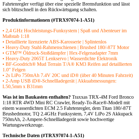
Fahrtenregler verfügt über eine spezielle Bremsfunktion und lässt
sich blitzschnell in den Rückwärtsgang schalten.
Produktinformationen (#TRX97074-1-A51)
• 2,4 GHz Hochleistungs-Funksystem | Spaß und Abenteuer im
Maßstab 1:18
• Detaillierte lizenzierte ABS-Karosserie | Splintenlos
• Heavy-Duty Stahl-Rahmenschienen | Brushed 180/-87T Motor
• GTM™ Öldruck-Stoßdämpfer | Hex-Felgenadapter 7mm
• Heavy-Duty 2065T Lenkservo | Wasserdichte Elektronik
• BF-Goodrich® Mud Terrain T/A® KM3 Reifen auf detaillierten
1.0" Felgen
• 2s LiPo 750mAh 7.4V 20C und iD® (über 40 Minuten Fahrzeit)
• 2-Amp USB iD®-Schnellladegerät | Akkuabmessungen:
L50,5mm x B31mm
Was ist im Baukasten enthalten?
Traxxas TRX-4M Ford Bronco
1:18 RTR 4WD Mini RC Crawler, Ready-To-Race®-Modell mit
einem wasserdichten ECM 2.5 Fahrtenregler, dem Titan 180/-87T
Brushedmotor, TQ 2.4GHz Funksystem, 7,4V LiPo 2S Akkupack
750mAh, 2-Ampere-Schnellladegerät sowie hochwertige
Wartungswerkzeuge.
Technische Daten (#TRX97074-1-A51)