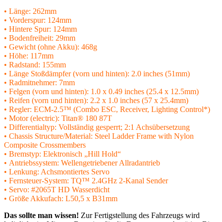
• Länge: 262mm
• Vorderspur: 124mm
• Hintere Spur: 124mm
• Bodenfreiheit: 29mm
• Gewicht (ohne Akku): 468g
• Höhe: 117mm
• Radstand: 155mm
• Länge Stoßdämpfer (vorn und hinten): 2.0 inches (51mm)
• Radmitnehmer: 7mm
• Felgen (vorn und hinten): 1.0 x 0.49 inches (25.4 x 12.5mm)
• Reifen (vorn und hinten): 2.2 x 1.0 inches (57 x 25.4mm)
• Regler: ECM-2.5™ (Combo ESC, Receiver, Lighting Control*)
• Motor (electric): Titan® 180 87T
• Differentialtyp: Vollständig gesperrt; 2:1 Achsübersetzung
• Chassis Structure/Material: Steel Ladder Frame with Nylon
Composite Crossmembers
• Bremstyp: Elektronisch „Hill Hold“
• Antriebssystem: Wellengetriebener Allradantrieb
• Lenkung: Achsmontiertes Servo
• Fernsteuer-System: TQ™ 2.4GHz 2-Kanal Sender
• Servo: #2065T HD Wasserdicht
• Größe Akkufach: L50,5 x B31mm
Das sollte man wissen!
Zur Fertigstellung des Fahrzeugs wird