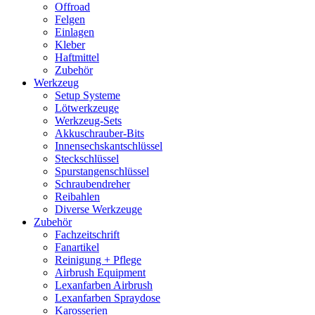
Offroad
Felgen
Einlagen
Kleber
Haftmittel
Zubehör
Werkzeug
Setup Systeme
Lötwerkzeuge
Werkzeug-Sets
Akkuschrauber-Bits
Innensechskantschlüssel
Steckschlüssel
Spurstangenschlüssel
Schraubendreher
Reibahlen
Diverse Werkzeuge
Zubehör
Fachzeitschrift
Fanartikel
Reinigung + Pflege
Airbrush Equipment
Lexanfarben Airbrush
Lexanfarben Spraydose
Karosserien