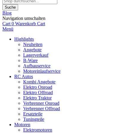
Suche
Blog
Navigation umschalten
Cart
0
Warenkorb
Cart
Menü
Highlights
Neuheiten
Angebote
Lagerverkauf
B-Ware
Aufbauservice
Motoreinlaufservice
RC Autos
Kombi Angebote
Elektro Onroad
Elektro Offroad
Elektro Traktor
Verbrenner Onroad
Verbrenner Offroad
Ersatzteile
Tuningteile
Motoren
Elektromotoren