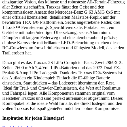
einzigartige Vision, das kühnste und robusteste All-Terrain-Fahrzeug
aller Zeiten zu schaffen. Traxxas fängt den Geist und den
kompromisslosen Ansatz des Mercedes-Benz G 63 AMG 6x6 mit
einer offiziell lizenzierten, detaillierten Maßstabs-Replik auf der
bewährten TRX-6®-Plattform ein. Sechs angetriebene Räder, drei
T-Lock™ Fernsteuerungs-Sperrdifferenziale, Portalachsen, ein
Getriebe mit hoher/niedriger Übersetzung, sechs Aluminium-
Dämpfer mit langem Federweg und eine atemberaubend präzise,
cliplose Karosserie mit brillanter LED-Beleuchtung machen diesen
RC-Crawler zum fortschrittlichsten und fähigsten Modell, das je den
Trail erobert hat.
Dazu gibt es das Traxxas 2S LiPo Completer Pack: Zwei 2869X 2-
Zellen 7600 mAh 7,4-Volt LiPo-Batterien und das 2972 Dual EZ-
Peak® 8-Amp LiPo Ladegerät. Dank des Traxxas iD®-Systems ist
das Aufladen ein Kinderspiel: Einfach die iD-fähige Batterie
einstecken, Start drücken – das Ladegerät übernimmt den Rest.
Ideal für Trail- und Crawler-Enthusiasten, die Wert auf Realismus
und Fahrspaß legen. Alle Komponenten stammen original vom
Hersteller Traxxas und sind perfekt aufeinander abgestimmt. Dieses
Kombipaket ist die ideale Wahl für alle, die direkt loslegen und den
vollen Traxxas Fahrspaß genießen möchten – ohne Kompromisse.
Inspiration für jeden Einsteiger!