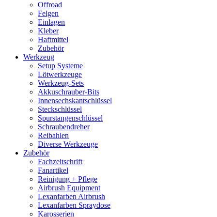
Offroad
Felgen
Einlagen
Kleber
Haftmittel
Zubehör
Werkzeug
Setup Systeme
Lötwerkzeuge
Werkzeug-Sets
Akkuschrauber-Bits
Innensechskantschlüssel
Steckschlüssel
Spurstangenschlüssel
Schraubendreher
Reibahlen
Diverse Werkzeuge
Zubehör
Fachzeitschrift
Fanartikel
Reinigung + Pflege
Airbrush Equipment
Lexanfarben Airbrush
Lexanfarben Spraydose
Karosserien