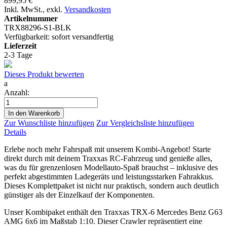
899,95 €
Inkl. MwSt.
,
exkl.
Versandkosten
Artikelnummer
TRX88296-S1-BLK
Verfügbarkeit:
sofort versandfertig
Lieferzeit
2-3 Tage
Dieses Produkt bewerten
a
Anzahl:
In den Warenkorb
Zur Wunschliste hinzufügen
Zur Vergleichsliste hinzufügen
Details
Erlebe noch mehr Fahrspaß mit unserem Kombi‑Angebot! Starte
direkt durch mit deinem Traxxas RC-Fahrzeug und genieße alles,
was du für grenzenlosen Modellauto-Spaß brauchst – inklusive des
perfekt abgestimmten Ladegeräts und leistungsstarken Fahrakkus.
Dieses Komplettpaket ist nicht nur praktisch, sondern auch deutlich
günstiger als der Einzelkauf der Komponenten.
Unser Kombipaket enthält den Traxxas TRX-6 Mercedes Benz G63
AMG 6x6 im Maßstab 1:10. Dieser Crawler repräsentiert eine