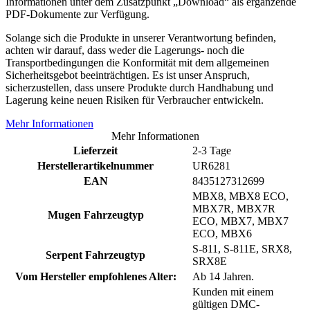
Informationen unter dem Zusatzpunkt „Download“ als ergänzende
PDF-Dokumente zur Verfügung.
Solange sich die Produkte in unserer Verantwortung befinden,
achten wir darauf, dass weder die Lagerungs- noch die
Transportbedingungen die Konformität mit dem allgemeinen
Sicherheitsgebot beeinträchtigen. Es ist unser Anspruch,
sicherzustellen, dass unsere Produkte durch Handhabung und
Lagerung keine neuen Risiken für Verbraucher entwickeln.
Mehr Informationen
Mehr Informationen
Lieferzeit
2-3 Tage
Herstellerartikelnummer
UR6281
EAN
8435127312699
MBX8, MBX8 ECO,
MBX7R, MBX7R
Mugen Fahrzeugtyp
ECO, MBX7, MBX7
ECO, MBX6
S-811, S-811E, SRX8,
Serpent Fahrzeugtyp
SRX8E
Vom Hersteller empfohlenes Alter:
Ab 14 Jahren.
Kunden mit einem
gültigen DMC-