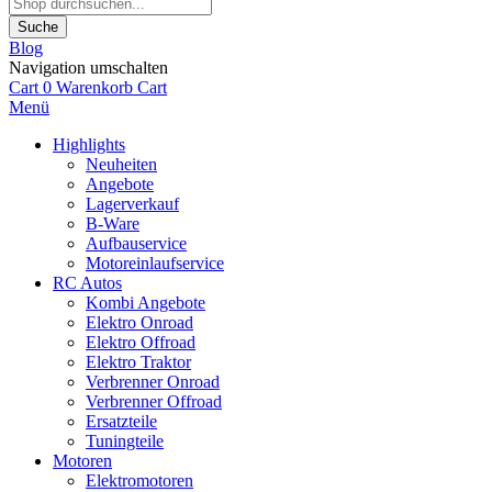
Suche
Blog
Navigation umschalten
Cart
0
Warenkorb
Cart
Menü
Highlights
Neuheiten
Angebote
Lagerverkauf
B-Ware
Aufbauservice
Motoreinlaufservice
RC Autos
Kombi Angebote
Elektro Onroad
Elektro Offroad
Elektro Traktor
Verbrenner Onroad
Verbrenner Offroad
Ersatzteile
Tuningteile
Motoren
Elektromotoren