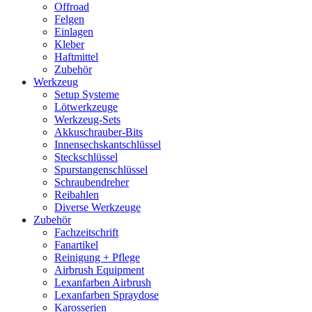
Offroad
Felgen
Einlagen
Kleber
Haftmittel
Zubehör
Werkzeug
Setup Systeme
Lötwerkzeuge
Werkzeug-Sets
Akkuschrauber-Bits
Innensechskantschlüssel
Steckschlüssel
Spurstangenschlüssel
Schraubendreher
Reibahlen
Diverse Werkzeuge
Zubehör
Fachzeitschrift
Fanartikel
Reinigung + Pflege
Airbrush Equipment
Lexanfarben Airbrush
Lexanfarben Spraydose
Karosserien