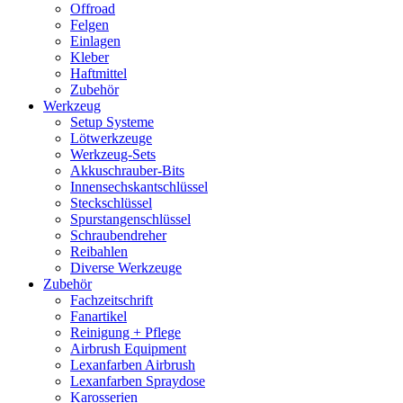
Offroad
Felgen
Einlagen
Kleber
Haftmittel
Zubehör
Werkzeug
Setup Systeme
Lötwerkzeuge
Werkzeug-Sets
Akkuschrauber-Bits
Innensechskantschlüssel
Steckschlüssel
Spurstangenschlüssel
Schraubendreher
Reibahlen
Diverse Werkzeuge
Zubehör
Fachzeitschrift
Fanartikel
Reinigung + Pflege
Airbrush Equipment
Lexanfarben Airbrush
Lexanfarben Spraydose
Karosserien