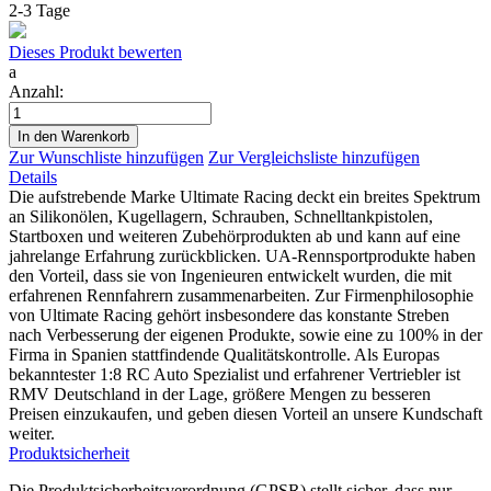
2-3 Tage
Dieses Produkt bewerten
a
Anzahl:
In den Warenkorb
Zur Wunschliste hinzufügen
Zur Vergleichsliste hinzufügen
Details
Die aufstrebende Marke Ultimate Racing deckt ein breites Spektrum
an Silikonölen, Kugellagern, Schrauben, Schnelltankpistolen,
Startboxen und weiteren Zubehörprodukten ab und kann auf eine
jahrelange Erfahrung zurückblicken. UA-Rennsportprodukte haben
den Vorteil, dass sie von Ingenieuren entwickelt wurden, die mit
erfahrenen Rennfahrern zusammenarbeiten. Zur Firmenphilosophie
von Ultimate Racing gehört insbesondere das konstante Streben
nach Verbesserung der eigenen Produkte, sowie eine zu 100% in der
Firma in Spanien stattfindende Qualitätskontrolle. Als Europas
bekanntester 1:8 RC Auto Spezialist und erfahrener Vertriebler ist
RMV Deutschland in der Lage, größere Mengen zu besseren
Preisen einzukaufen, und geben diesen Vorteil an unsere Kundschaft
weiter.
Produktsicherheit
Die Produktsicherheitsverordnung (GPSR) stellt sicher, dass nur