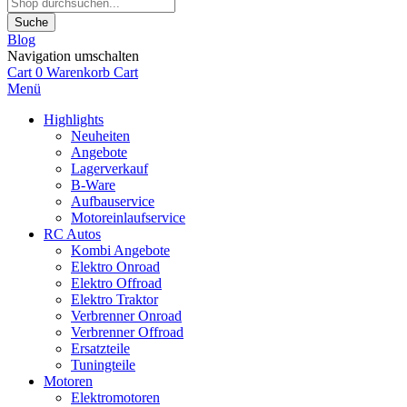
Suche
Blog
Navigation umschalten
Cart
0
Warenkorb
Cart
Menü
Highlights
Neuheiten
Angebote
Lagerverkauf
B-Ware
Aufbauservice
Motoreinlaufservice
RC Autos
Kombi Angebote
Elektro Onroad
Elektro Offroad
Elektro Traktor
Verbrenner Onroad
Verbrenner Offroad
Ersatzteile
Tuningteile
Motoren
Elektromotoren