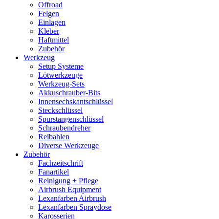
Offroad
Felgen
Einlagen
Kleber
Haftmittel
Zubehör
Werkzeug
Setup Systeme
Lötwerkzeuge
Werkzeug-Sets
Akkuschrauber-Bits
Innensechskantschlüssel
Steckschlüssel
Spurstangenschlüssel
Schraubendreher
Reibahlen
Diverse Werkzeuge
Zubehör
Fachzeitschrift
Fanartikel
Reinigung + Pflege
Airbrush Equipment
Lexanfarben Airbrush
Lexanfarben Spraydose
Karosserien