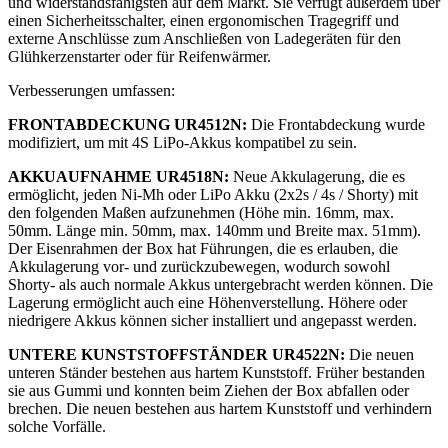
und widerstandsfähigsten auf dem Markt. Sie verfügt außerdem über
einen Sicherheitsschalter, einen ergonomischen Tragegriff und
externe Anschlüsse zum Anschließen von Ladegeräten für den
Glühkerzenstarter oder für Reifenwärmer.
Verbesserungen umfassen:
FRONTABDECKUNG UR4512N:
Die Frontabdeckung wurde
modifiziert, um mit 4S LiPo-Akkus kompatibel zu sein.
AKKUAUFNAHME UR4518N:
Neue Akkulagerung, die es
ermöglicht, jeden Ni-Mh oder LiPo Akku (2x2s / 4s / Shorty) mit
den folgenden Maßen aufzunehmen (Höhe min. 16mm, max.
50mm. Länge min. 50mm, max. 140mm und Breite max. 51mm).
Der Eisenrahmen der Box hat Führungen, die es erlauben, die
Akkulagerung vor- und zurückzubewegen, wodurch sowohl
Shorty- als auch normale Akkus untergebracht werden können. Die
Lagerung ermöglicht auch eine Höhenverstellung. Höhere oder
niedrigere Akkus können sicher installiert und angepasst werden.
UNTERE KUNSTSTOFFSTÄNDER UR4522N:
Die neuen
unteren Ständer bestehen aus hartem Kunststoff. Früher bestanden
sie aus Gummi und konnten beim Ziehen der Box abfallen oder
brechen. Die neuen bestehen aus hartem Kunststoff und verhindern
solche Vorfälle.