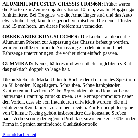
ALUMINIUMPFOSTEN CHASSIS UR4546N:
Früher waren
die Pfosten zur Zentrierung des Chassis 10 mm, was für Buggies gut
funktionierte. Bei Truggies, wo die Arme länger sind und das Auto
etwas höher liegt, konnte es jedoch verrutschen. Die neuen Pfosten
sind 15 mm hoch, um dieses Problem zu vermeiden.
OBERE ABDECKUNGSLÖCHER:
Die Löcher, an denen die
Aluminium-Pfosten zur Anpassung des Chassis befestigt werden,
wurden modifiziert, um die Anpassung zu erleichtern und mehr
Fahrzeuge unterzubringen, die vorher nicht einfach passten.
GUMMIRAD:
Neues, härteres und wesentlich langlebigeres Rad,
das praktisch doppelt so lange hält.
Die aufstrebende Marke Ultimate Racing deckt ein breites Spektrum
an Silikonölen, Kugellagern, Schrauben, Schnelltankpistolen,
Startboxen und weiteren Zubehörprodukten ab und kann auf eine
jahrelange Erfahrung zurückblicken. UA-Rennsportprodukte haben
den Vorteil, dass sie von Ingenieuren entwickelt wurden, die mit
erfahrenen Rennfahrern zusammenarbeiten. Zur Firmenphilosophie
von Ultimate Racing gehört insbesondere das konstante Streben
nach Verbesserung der eigenen Produkte, sowie eine zu 100% in der
Firma in Spanien stattfindende Qualitätskontrolle.
Produktsicherheit