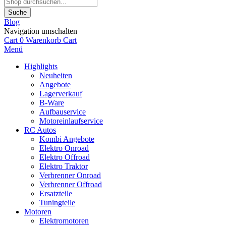
Suche
Blog
Navigation umschalten
Cart
0
Warenkorb
Cart
Menü
Highlights
Neuheiten
Angebote
Lagerverkauf
B-Ware
Aufbauservice
Motoreinlaufservice
RC Autos
Kombi Angebote
Elektro Onroad
Elektro Offroad
Elektro Traktor
Verbrenner Onroad
Verbrenner Offroad
Ersatzteile
Tuningteile
Motoren
Elektromotoren