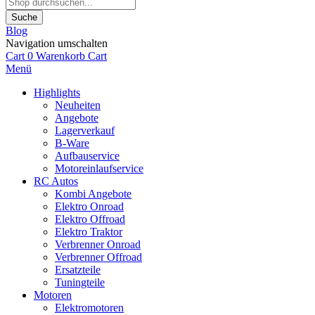
Suche
Blog
Navigation umschalten
Cart
0
Warenkorb
Cart
Menü
Highlights
Neuheiten
Angebote
Lagerverkauf
B-Ware
Aufbauservice
Motoreinlaufservice
RC Autos
Kombi Angebote
Elektro Onroad
Elektro Offroad
Elektro Traktor
Verbrenner Onroad
Verbrenner Offroad
Ersatzteile
Tuningteile
Motoren
Elektromotoren