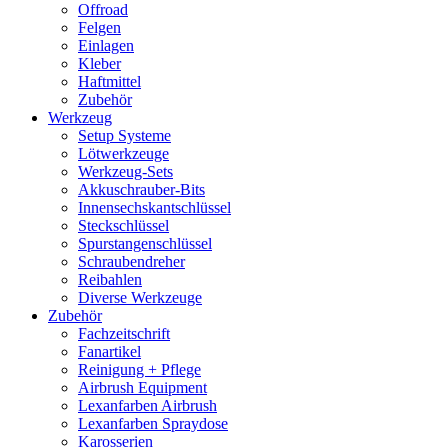
Offroad
Felgen
Einlagen
Kleber
Haftmittel
Zubehör
Werkzeug
Setup Systeme
Lötwerkzeuge
Werkzeug-Sets
Akkuschrauber-Bits
Innensechskantschlüssel
Steckschlüssel
Spurstangenschlüssel
Schraubendreher
Reibahlen
Diverse Werkzeuge
Zubehör
Fachzeitschrift
Fanartikel
Reinigung + Pflege
Airbrush Equipment
Lexanfarben Airbrush
Lexanfarben Spraydose
Karosserien