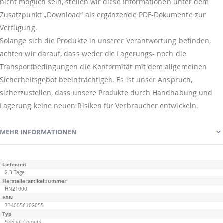
nicht möglich sein, stellen wir diese Informationen unter dem
Zusatzpunkt „Download“ als ergänzende PDF-Dokumente zur
Verfügung.
Solange sich die Produkte in unserer Verantwortung befinden,
achten wir darauf, dass weder die Lagerungs- noch die
Transportbedingungen die Konformität mit dem allgemeinen
Sicherheitsgebot beeinträchtigen. Es ist unser Anspruch,
sicherzustellen, dass unsere Produkte durch Handhabung und
Lagerung keine neuen Risiken für Verbraucher entwickeln.
MEHR INFORMATIONEN
Mehr
Lieferzeit
Informationen
2-3 Tage
Herstellerartikelnummer
HN21000
EAN
7340056102055
Typ
Special Colours