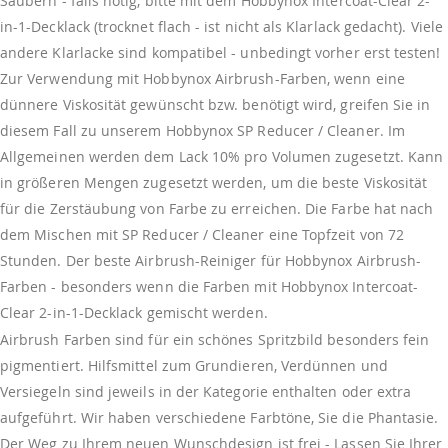
Säubern - falls nötig, bitte mit dem Hobbynox Intercoat-Clear 2-
in-1-Decklack (trocknet flach - ist nicht als Klarlack gedacht). Viele
andere Klarlacke sind kompatibel - unbedingt vorher erst testen!
Zur Verwendung mit Hobbynox Airbrush-Farben, wenn eine
dünnere Viskosität gewünscht bzw. benötigt wird, greifen Sie in
diesem Fall zu unserem Hobbynox SP Reducer / Cleaner. Im
Allgemeinen werden dem Lack 10% pro Volumen zugesetzt. Kann
in größeren Mengen zugesetzt werden, um die beste Viskosität
für die Zerstäubung von Farbe zu erreichen. Die Farbe hat nach
dem Mischen mit SP Reducer / Cleaner eine Topfzeit von 72
Stunden. Der beste Airbrush-Reiniger für Hobbynox Airbrush-
Farben - besonders wenn die Farben mit Hobbynox Intercoat-
Clear 2-in-1-Decklack gemischt werden.
Airbrush Farben sind für ein schönes Spritzbild besonders fein
pigmentiert. Hilfsmittel zum Grundieren, Verdünnen und
Versiegeln sind jeweils in der Kategorie enthalten oder extra
aufgeführt. Wir haben verschiedene Farbtöne, Sie die Phantasie.
Der Weg zu Ihrem neuen Wunschdesign ist frei - Lassen Sie Ihrer