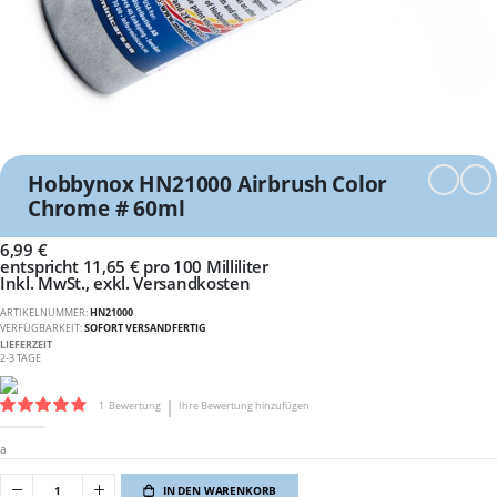
Skip
to
the
Hobbynox HN21000 Airbrush Color
beginning
of
Chrome # 60ml
the
images
6,99 €
gallery
entspricht 11,65 € pro 100 Milliliter
Inkl. MwSt.
,
exkl.
Versandkosten
ARTIKELNUMMER
HN21000
VERFÜGBARKEIT:
SOFORT VERSANDFERTIG
LIEFERZEIT
2-3 TAGE
Bewertung:
1
Bewertung
Ihre Bewertung hinzufügen
80
100
% of
a
IN DEN WARENKORB