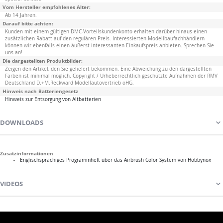
Vom Hersteller empfohlenes Alter:
Ab 14 Jahren.
Darauf bitte achten:
Kunden mit einem gültigen DMC-Vorteilskundenkonto erhalten darüber hinaus einen
zusätzlichen Rabatt auf den regulären Preis. Interessierten Modellbaufachhändlern
können wir ebenfalls einen äußerst interessanten Einkaufspreis anbieten. Sprechen Sie
uns an!
Die dargestellten Produktbilder:
Zeigen den Artikel, den Sie geliefert bekommen. Eine Abweichung zu den dargestellten
Farben ist minimal möglich. Copyright / Urheberrechtlich geschützte Aufnahmen der RMV
Deutschland D.+M.Reckward Modellautovertrieb oHG.
Hinweis nach Batteriengesetz
Hinweis zur Entsorgung von Altbatterien
DOWNLOADS
Zusatzinformationen
Englischsprachiges Programmheft über das Airbrush Color System von Hobbynox
VIDEOS