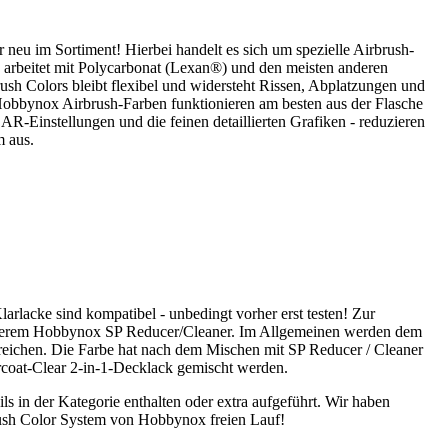
 neu im Sortiment! Hierbei handelt es sich um spezielle Airbrush-
 arbeitet mit Polycarbonat (Lexan®) und den meisten anderen
ush Colors bleibt flexibel und widersteht Rissen, Abplatzungen und
Hobbynox Airbrush-Farben funktionieren am besten aus der Flasche
AR-Einstellungen und die feinen detaillierten Grafiken - reduzieren
m aus.
Klarlacke sind kompatibel - unbedingt vorher erst testen! Zur
unserem Hobbynox SP Reducer/Cleaner. Im Allgemeinen werden dem
reichen. Die Farbe hat nach dem Mischen mit SP Reducer / Cleaner
rcoat-Clear 2-in-1-Decklack gemischt werden.
ls in der Kategorie enthalten oder extra aufgeführt. Wir haben
brush Color System von Hobbynox freien Lauf!