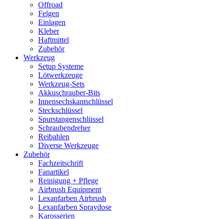
Offroad
Felgen
Einlagen
Kleber
Haftmittel
Zubehör
Werkzeug
Setup Systeme
Lötwerkzeuge
Werkzeug-Sets
Akkuschrauber-Bits
Innensechskantschlüssel
Steckschlüssel
Spurstangenschlüssel
Schraubendreher
Reibahlen
Diverse Werkzeuge
Zubehör
Fachzeitschrift
Fanartikel
Reinigung + Pflege
Airbrush Equipment
Lexanfarben Airbrush
Lexanfarben Spraydose
Karosserien