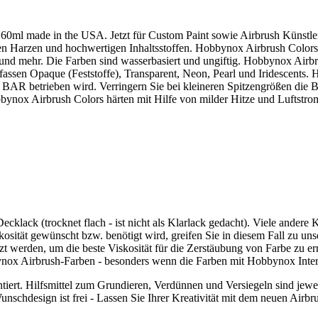
 60ml made in the USA. Jetzt für
Custom Paint sowie
Airbrush Künstler
aren Harzen und hochwertigen Inhaltsstoffen. Hobbynox Airbrush Colors
und mehr. Die Farben sind wasserbasiert und ungiftig. Hobbynox Airbr
sen Opaque (Feststoffe), Transparent, Neon, Pearl und Iridescents. 
5 BAR betrieben wird. Verringern Sie bei kleineren Spitzengrößen die B
bynox Airbrush Colors härten mit Hilfe von milder Hitze und Luftstro
ecklack (trocknet flach - ist nicht als Klarlack gedacht). Viele andere 
sität gewünscht bzw. benötigt wird, greifen Sie in diesem Fall zu 
werden, um die beste Viskosität für die Zerstäubung von Farbe zu er
bynox Airbrush-Farben - besonders wenn die Farben mit Hobbynox Inte
tiert. Hilfsmittel zum Grundieren, Verdünnen und Versiegeln sind jewei
nschdesign ist frei - Lassen Sie Ihrer Kreativität mit dem neuen Air