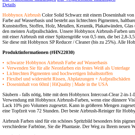
Details
Hobbynox Airbrush
Color Solid Schwarz mit einem Doseninhalt von
Farbe auf Wasserbasis und besteht aus lichtechten Pigmenten, haltb
Kunststoffen, Stoffen, Holz, Metallen, Keramik, Plakatwänden, Glas 
den meisten Aufprallschäden. Unsere Hobbynox Airbrush-Farben umfas
mit einer Airbrush mit einer Spitzengröße von 0,5 mm, die bei 2,8-3,
Sie diese mit Hobbynox SP Reducer / Cleaner (bis zu 25%). Alle Hob
Produktinformationen (#HN22030)
• schwarze Hobbynox Airbrush Farbe auf Wasserbasis
• Verwenden Sie für alle Neonfarben ein festes Weiß als Unterlage
• Lichtechten Pigmenten und hochwertigen Inhaltsstoffen
• Flexibel und widersteht Rissen, Abplatzungen + Aufprallschäden
• Doseninhalt von 60ml | HiQuality | Made in the USA
Säubern - falls nötig, bitte mit dem Hobbynox Intercoat-Clear 2-in-1-D
Verwendung mit Hobbynox Airbrush-Farben, wenn eine dünnere Visko
Lack 10% pro Volumen zugesetzt. Kann in größeren Mengen zugesetzt 
eine Topfzeit von 72 Stunden. Der beste Airbrush-Reiniger für Hob
Airbrush Farben sind für ein schönes Spritzbild besonders fein pigmen
verschiedene Farbtöne, Sie die Phantasie. Der Weg zu Ihrem neuen Wu