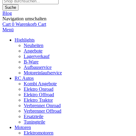
Suche
Blog
Navigation umschalten
Cart
0
Warenkorb
Cart
Menü
Highlights
Neuheiten
Angebote
Lagerverkauf
B-Ware
Aufbauservice
Motoreinlaufservice
RC Autos
Kombi Angebote
Elektro Onroad
Elektro Offroad
Elektro Traktor
Verbrenner Onroad
Verbrenner Offroad
Ersatzteile
Tuningteile
Motoren
Elektromotoren