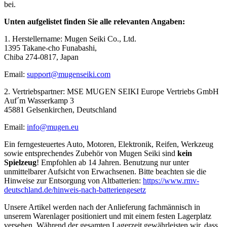
bei.
Unten aufgelistet finden Sie alle relevanten Angaben:
1. Herstellername: Mugen Seiki Co., Ltd.
1395 Takane-cho Funabashi,
Chiba 274-0817, Japan
Email:
support@mugenseiki.com
2. Vertriebspartner: MSE MUGEN SEIKI Europe Vertriebs GmbH
Auf´m Wasserkamp 3
45881 Gelsenkirchen, Deutschland
Email:
info@mugen.eu
Ein ferngesteuertes Auto, Motoren, Elektronik, Reifen, Werkzeug
sowie entsprechendes Zubehör von Mugen Seiki sind
kein
Spielzeug
! Empfohlen ab 14 Jahren. Benutzung nur unter
unmittelbarer Aufsicht von Erwachsenen. Bitte beachten sie die
Hinweise zur Entsorgung von Altbatterien:
https://www.rmv-
deutschland.de/hinweis-nach-batteriengesetz
Unsere Artikel werden nach der Anlieferung fachmännisch in
unserem Warenlager positioniert und mit einem festen Lagerplatz
versehen. Während der gesamten Lagerzeit gewährleisten wir, dass