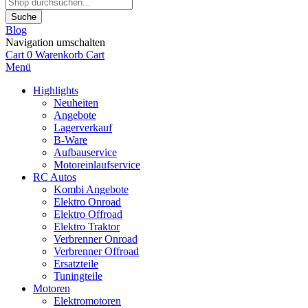
Suche
Blog
Navigation umschalten
Cart
0
Warenkorb
Cart
Menü
Highlights
Neuheiten
Angebote
Lagerverkauf
B-Ware
Aufbauservice
Motoreinlaufservice
RC Autos
Kombi Angebote
Elektro Onroad
Elektro Offroad
Elektro Traktor
Verbrenner Onroad
Verbrenner Offroad
Ersatzteile
Tuningteile
Motoren
Elektromotoren