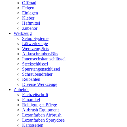
Offroad
Felgen
Einlagen
Kleber
Haftmittel
Zubehör
Werkzeug
Setup Systeme
Lötwerkzeuge
Werkzeug-Sets
Akkuschrauber-Bits
Innensechskantschlüssel
Steckschlüssel
Spurstangenschlüssel
Schraubendreher
Reibahlen
Diverse Werkzeuge
Zubehör
Fachzeitschrift
Fanartikel
Reinigung + Pflege
Airbrush Equipment
Lexanfarben Airbrush
Lexanfarben Spraydose
Karosserien