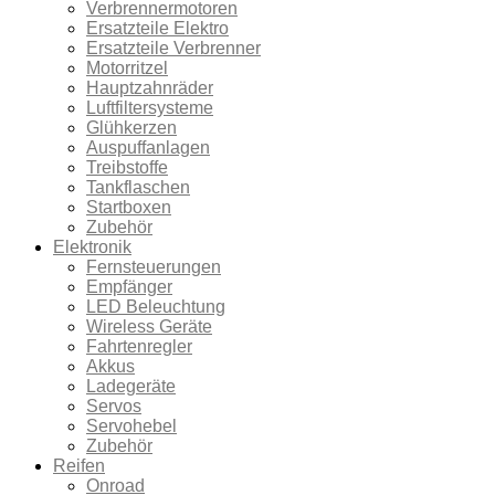
Verbrennermotoren
Ersatzteile Elektro
Ersatzteile Verbrenner
Motorritzel
Hauptzahnräder
Luftfiltersysteme
Glühkerzen
Auspuffanlagen
Treibstoffe
Tankflaschen
Startboxen
Zubehör
Elektronik
Fernsteuerungen
Empfänger
LED Beleuchtung
Wireless Geräte
Fahrtenregler
Akkus
Ladegeräte
Servos
Servohebel
Zubehör
Reifen
Onroad