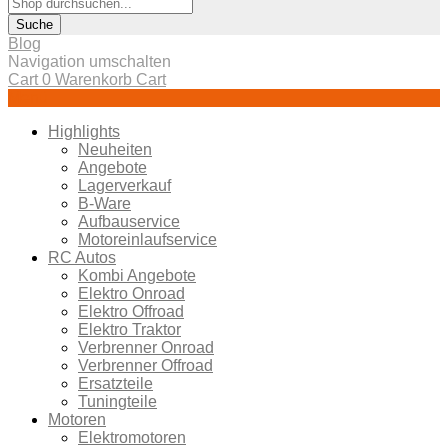
Suche
Blog
Navigation umschalten
Cart
0
Warenkorb
Cart
Menü
Highlights
Neuheiten
Angebote
Lagerverkauf
B-Ware
Aufbauservice
Motoreinlaufservice
RC Autos
Kombi Angebote
Elektro Onroad
Elektro Offroad
Elektro Traktor
Verbrenner Onroad
Verbrenner Offroad
Ersatzteile
Tuningteile
Motoren
Elektromotoren