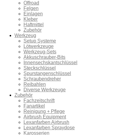
Offroad
Felgen
Einlagen
Kleber
Haftmittel
Zubehör
Werkzeug
Setup Systeme
Lötwerkzeuge
Werkzeug-Sets
Akkuschrauber-Bits
Innensechskantschlüssel
Steckschlüssel
Spurstangenschlüssel
Schraubendreher
Reibahlen
Diverse Werkzeuge
Zubehör
Fachzeitschrift
Fanartikel
Reinigung + Pflege
Airbrush Equipment
Lexanfarben Airbrush
Lexanfarben Spraydose
Karosserien