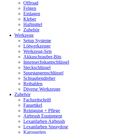
Offroad
Felgen
Einlagen
Kleber
Haftmittel
Zubehör
Werkzeug
Setup Systeme
Lötwerkzeuge
Werkzeug-Sets
Akkuschrauber-Bits
Innensechskantschlüssel
Steckschlüssel
Spurstangenschlüssel
Schraubendreher
Reibahlen
Diverse Werkzeuge
Zubehör
Fachzeitschrift
Fanartikel
Reinigung + Pflege
Airbrush Equipment
Lexanfarben Airbrush
Lexanfarben Spraydose
Karosserien