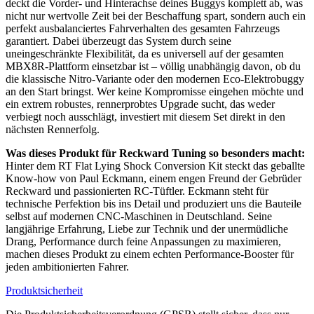
deckt die Vorder- und Hinterachse deines Buggys komplett ab, was
nicht nur wertvolle Zeit bei der Beschaffung spart, sondern auch ein
perfekt ausbalanciertes Fahrverhalten des gesamten Fahrzeugs
garantiert. Dabei überzeugt das System durch seine
uneingeschränkte Flexibilität, da es universell auf der gesamten
MBX8R-Plattform einsetzbar ist – völlig unabhängig davon, ob du
die klassische Nitro-Variante oder den modernen Eco-Elektrobuggy
an den Start bringst. Wer keine Kompromisse eingehen möchte und
ein extrem robustes, rennerprobtes Upgrade sucht, das weder
verbiegt noch ausschlägt, investiert mit diesem Set direkt in den
nächsten Rennerfolg.
Was dieses Produkt für Reckward Tuning so besonders macht:
Hinter dem RT Flat Lying Shock Conversion Kit steckt das geballte
Know-how von Paul Eckmann, einem engen Freund der Gebrüder
Reckward und passionierten RC-Tüftler. Eckmann steht für
technische Perfektion bis ins Detail und produziert uns die Bauteile
selbst auf modernen CNC-Maschinen in Deutschland. Seine
langjährige Erfahrung, Liebe zur Technik und der unermüdliche
Drang, Performance durch feine Anpassungen zu maximieren,
machen dieses Produkt zu einem echten Performance-Booster für
jeden ambitionierten Fahrer.
Produktsicherheit