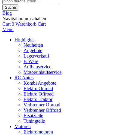
Suche
Blog
Navigation umschalten
Cart
0
Warenkorb
Cart
Menü
Highlights
Neuheiten
Angebote
Lagerverkauf
B-Ware
Aufbauservice
Motoreinlaufservice
RC Autos
Kombi Angebote
Elektro Onroad
Elektro Offroad
Elektro Traktor
Verbrenner Onroad
Verbrenner Offroad
Ersatzteile
Tuningteile
Motoren
Elektromotoren