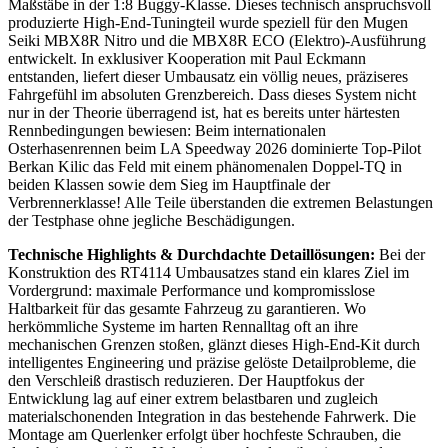
Maßstäbe in der 1:8 Buggy-Klasse. Dieses technisch anspruchsvoll
produzierte High-End-Tuningteil wurde speziell für den Mugen
Seiki MBX8R Nitro und die MBX8R ECO (Elektro)-Ausführung
entwickelt. In exklusiver Kooperation mit Paul Eckmann
entstanden, liefert dieser Umbausatz ein völlig neues, präziseres
Fahrgefühl im absoluten Grenzbereich. Dass dieses System nicht
nur in der Theorie überragend ist, hat es bereits unter härtesten
Rennbedingungen bewiesen: Beim internationalen
Osterhasenrennen beim LA Speedway 2026 dominierte Top-Pilot
Berkan Kilic das Feld mit einem phänomenalen Doppel-TQ in
beiden Klassen sowie dem Sieg im Hauptfinale der
Verbrennerklasse! Alle Teile überstanden die extremen Belastungen
der Testphase ohne jegliche Beschädigungen.
Technische Highlights & Durchdachte Detaillösungen:
Bei der
Konstruktion des RT4114 Umbausatzes stand ein klares Ziel im
Vordergrund: maximale Performance und kompromisslose
Haltbarkeit für das gesamte Fahrzeug zu garantieren. Wo
herkömmliche Systeme im harten Rennalltag oft an ihre
mechanischen Grenzen stoßen, glänzt dieses High-End-Kit durch
intelligentes Engineering und präzise gelöste Detailprobleme, die
den Verschleiß drastisch reduzieren. Der Hauptfokus der
Entwicklung lag auf einer extrem belastbaren und zugleich
materialschonenden Integration in das bestehende Fahrwerk. Die
Montage am Querlenker erfolgt über hochfeste Schrauben, die