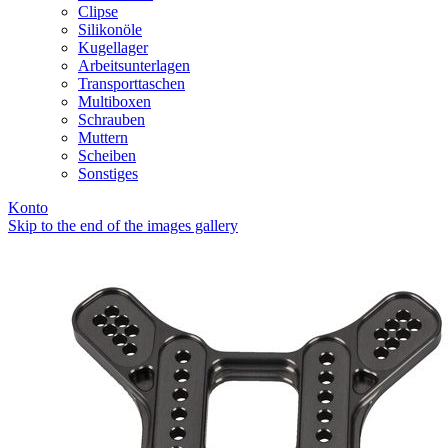
Clipse
Silikonöle
Kugellager
Arbeitsunterlagen
Transporttaschen
Multiboxen
Schrauben
Muttern
Scheiben
Sonstiges
Konto
Skip to the end of the images gallery