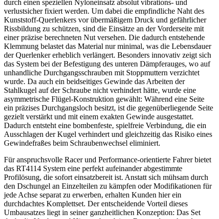
durch einen speziellen Nyloneinsatz absolut vibrations- und
verlustsicher fixiert werden. Um dabei die empfindliche Naht des
Kunststoff-Querlenkers vor übermäßigem Druck und gefährlicher
Rissbildung zu schützen, sind die Einsätze an der Vorderseite mit
einer präzise berechneten Nut versehen. Die dadurch entstehende
Klemmung belastet das Material nur minimal, was die Lebensdauer
der Querlenker erheblich verlängert. Besonders innovativ zeigt sich
das System bei der Befestigung des unteren Dämpferauges, wo auf
unhandliche Durchgangsschrauben mit Stoppmuttern verzichtet
wurde. Da auch ein beidseitiges Gewinde das Arbeiten der
Stahlkugel auf der Schraube nicht verhindert hätte, wurde eine
asymmetrische Flügel-Konstruktion gewählt: Während eine Seite
ein präzises Durchgangsloch besitzt, ist die gegenüberliegende Seite
gezielt verstärkt und mit einem exakten Gewinde ausgestattet.
Dadurch entsteht eine bombenfeste, spielfreie Verbindung, die ein
Ausschlagen der Kugel verhindert und gleichzeitig das Risiko eines
Gewindefraßes beim Schraubenwechsel eliminiert.
Für anspruchsvolle Racer und Performance-orientierte Fahrer bietet
das RT4114 System eine perfekt aufeinander abgestimmte
Profilösung, die sofort einsatzbereit ist. Anstatt sich mühsam durch
den Dschungel an Einzelteilen zu kämpfen oder Modifikationen für
jede Achse separat zu erwerben, erhalten Kunden hier ein
durchdachtes Komplettset. Der entscheidende Vorteil dieses
Umbausatzes liegt in seiner ganzheitlichen Konzeption: Das Set