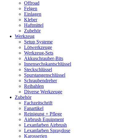
Offroad
Felgen
Einlagen
Kleber
Haftmittel
Zubehör
Werkzeug
Setup Systeme
Lötwerkzeuge
Werkzeug-Sets
Akkuschrauber-Bits
Innensechskantschlüssel
Steckschlüssel
Spurstangenschlüssel
Schraubendreher
Reibahlen
Diverse Werkzeuge
Zubehör
Fachzeitschrift
Fanartikel
Reinigung + Pflege
Airbrush Equipment
Lexanfarben Airbrush
Lexanfarben Spraydose
Karosserien