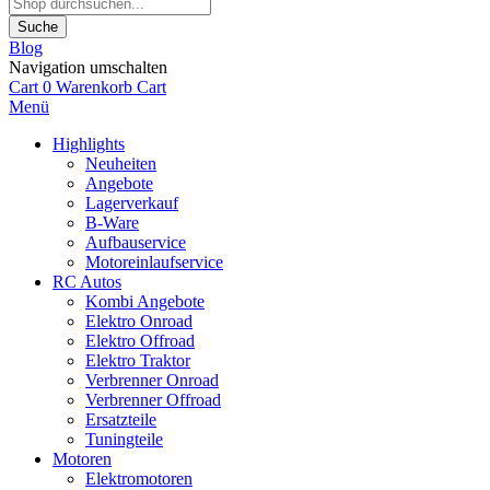
Suche
Blog
Navigation umschalten
Cart
0
Warenkorb
Cart
Menü
Highlights
Neuheiten
Angebote
Lagerverkauf
B-Ware
Aufbauservice
Motoreinlaufservice
RC Autos
Kombi Angebote
Elektro Onroad
Elektro Offroad
Elektro Traktor
Verbrenner Onroad
Verbrenner Offroad
Ersatzteile
Tuningteile
Motoren
Elektromotoren