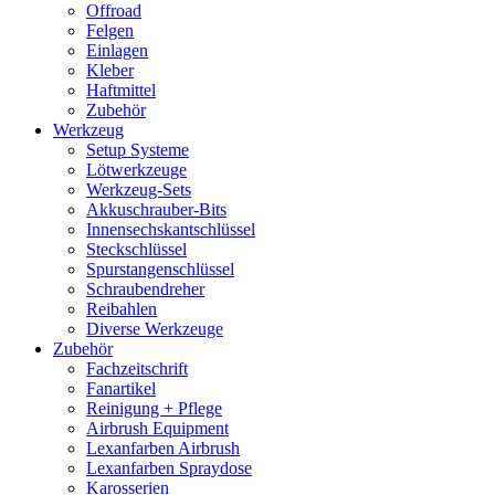
Offroad
Felgen
Einlagen
Kleber
Haftmittel
Zubehör
Werkzeug
Setup Systeme
Lötwerkzeuge
Werkzeug-Sets
Akkuschrauber-Bits
Innensechskantschlüssel
Steckschlüssel
Spurstangenschlüssel
Schraubendreher
Reibahlen
Diverse Werkzeuge
Zubehör
Fachzeitschrift
Fanartikel
Reinigung + Pflege
Airbrush Equipment
Lexanfarben Airbrush
Lexanfarben Spraydose
Karosserien