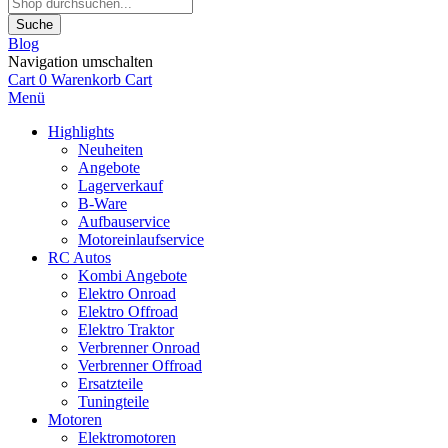
Suche
Blog
Navigation umschalten
Cart
0
Warenkorb
Cart
Menü
Highlights
Neuheiten
Angebote
Lagerverkauf
B-Ware
Aufbauservice
Motoreinlaufservice
RC Autos
Kombi Angebote
Elektro Onroad
Elektro Offroad
Elektro Traktor
Verbrenner Onroad
Verbrenner Offroad
Ersatzteile
Tuningteile
Motoren
Elektromotoren