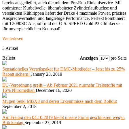
bereits ausgeliefert, auch die mit dem Pre-Run Einlaufservice. Mit
optimierter Kurbelwelle, überarbeiteter Zylinderlaufbuchse und
verstärkten Kühlrippen liefert der Drake 4 maximale Power, präzises
Ansprechverhalten und langlebige Performance. Perfekt kombiniert
mit T2090SC Auspuff und der O.S. SPEED Gold P3 Glühkerze –
für unvergleichlichen Rennspaß!
Weiterlesen
3 Artikel
Beliebt
Anzeigen
pro Seite
Sensationelles Vorteilspaket für DMC-Mitglieder – Jetzt bis zu 25%
Rabatt sichern!
January 28, 2019
EU-Verordnung greift – Ab Februar 2021 nurmehr Treibstoffe mit
16% Nitromethan
December 16, 2020
Mugen Seiki MBX8 und deren Erkenntnisse nach dem Rollout
September 2, 2018
Am Freitag den 04.10.2019 bleibt unsere Firma geschlossen wegen
Brückentag
September 27, 2019