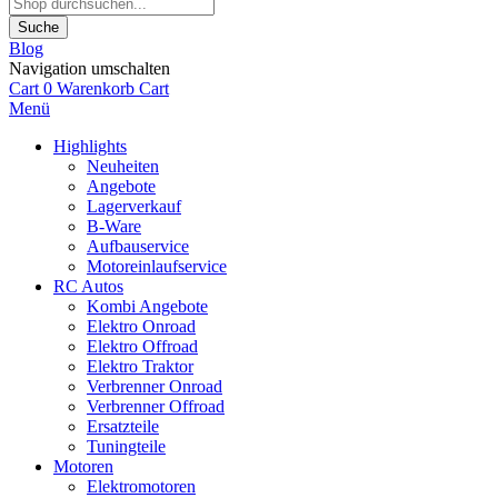
Suche
Blog
Navigation umschalten
Cart
0
Warenkorb
Cart
Menü
Highlights
Neuheiten
Angebote
Lagerverkauf
B-Ware
Aufbauservice
Motoreinlaufservice
RC Autos
Kombi Angebote
Elektro Onroad
Elektro Offroad
Elektro Traktor
Verbrenner Onroad
Verbrenner Offroad
Ersatzteile
Tuningteile
Motoren
Elektromotoren