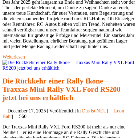
Das Jahr 2025 geht langsam zu Ende und Weihnachten steht vor der
Tür – der perfekte Moment, um Danke zu sagen! Danke an euch,
unsere treue Kundschaft, für euer Vertrauen, eure Begeisterung und
die vielen spannenden Projekte rund ums RC-Hobby. Ob Einsteiger
oder Rennfahrer: RC-Autos bleiben voll im Trend, Neuheiten waren
schnell verfügbar und unsere Teamfahrer sorgten national wie
international für großartige Erfolge und Meistertitel. Ein starkes Jahr
mit vielen Bestellungen, ehrlicher Beratung, gut gefülltem Lager
und jeder Menge Racing-Leidenschaft liegt hinter uns.
Weiterlesen
Die Rückkehr einer Rally Ikone –
Traxxas Mini Rally VXL Ford RS200
jetzt bei uns erhältlich
December 17, 2025 | Veröffentlicht in
Das ist NEU
|
Leon
Bahr
|
560
Der Traxxas Mini Rally VXL Ford RS200 ist mehr als nur eine
Neuheit – er ist eine Hommage an die Rally‑Geschichte und
gleichzeitig ein hochmodernes RC‑Fahrzeug. Die bisherigen