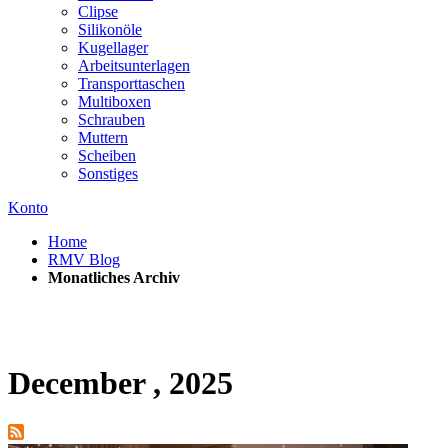
Clipse
Silikonöle
Kugellager
Arbeitsunterlagen
Transporttaschen
Multiboxen
Schrauben
Muttern
Scheiben
Sonstiges
Konto
Home
RMV Blog
Monatliches Archiv
December , 2025