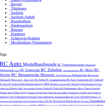
Bayern
Thüringen
Sachsen
Sachsen-Anhalt
Brandenburg
Niedersachsen
Bremen
Hamburg
Schleswig-Holstein
Mecklenburg-Vorpommern
Tags
RC Auto
Modellbaufreunde
RC Verbrennungsmotor
Neuzugang
RC Zubehör
RC
Werksteam
RC Elektronik
RC Motor
Umzug
Jahresabschlussfeier
RC Rennstrecke
Hinweis
Verein
Hammerpreis
Angebotspreis
Begrenzte
Stückzahl
Wenn weg, dann weg
RC Auto Tuningteile
RC Reifen
RC Lexankarosserien
RC Treibstoff
Hochleistungsbuggy
RTR-Version
RC Servo
RC Silikonöl
RC Werkzeug
Spezialwerkzeuge
Warenpost
Frohe
Mugen Seiki
Fernsteuerung
Serpent
Futaba
RC Elektronik
Transporttaschen
Weihnachten
Jahresrückblick
MDrive
Traxxas
Elektro Truggy
Jugend eine Chance
Firmensitz
visuelles und operatives
Sledge
Praktikum
Berufsausbildung
Mitarbeiter
Personal
Firma
Teamplayer
Zusammenarbeit
Marketing
RC Truck
REDS Racing
GRP T03
TRX6
721
Spezialtuning
RC Monstertruck
Modelix Racing
Superveloce Pro
Ladetaschen
Vapex
Schumacher Mezzo
T3PV
Arrowmax
going global
Schulprojekt
TRX-4M
Tycoon E66
BioFuel
Amazon
Traxxas goes big
TRX78086-4
XRT
Slash 2WD
T4PM Plus