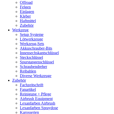
Offroad
Felgen
Einlagen
Kleber
Haftmittel
Zubehör
Werkzeug
Setup Systeme
Lötwerkzeuge
Werkzeug-Sets
Akkuschrauber-Bits
Innensechskantschlüssel
Steckschlüssel
Spurstangenschlüssel
Schraubendreher
Reibahlen
Diverse Werkzeuge
Zubehör
Fachzeitschrift
Fanartikel
Reinigung + Pflege
Airbrush Equipment
Lexanfarben Airbrush
Lexanfarben Spraydose
Karosserien