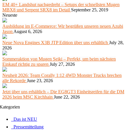
EM 40+ Landshut nachgedreht – Setups der schnellsten Mugen
MBX8 und Serpent SRX8 im Detail
September 25, 2019
Neueste
Ausbildung im E-Commerce: Wir begrüßen unseren neuen Azubi
Jason
August 6, 2026
Neue Nova Engines X3B JTP Edition über uns erhältlich
July 28,
2026
Sommeraktion von Mugen Seiki – Perfekt, um beim nächsten
Einkauf richtig zu sparen
July 27, 2026
Neuheit 2026: Team Corally 1:12 4WD Monster Trucks brechen
alle Rekorde
June 23, 2026
Jetzt über uns erhältlich – Die EG8GT3 Einheitsreifen für die DM
2026 beim MSC Kirchhain
June 22, 2026
Kategorien
Das ist NEU
Pressemitteilung