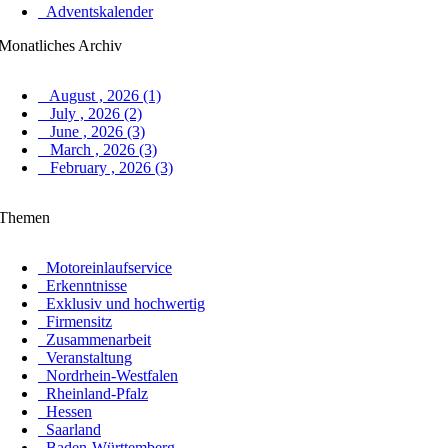
Adventskalender
Monatliches Archiv
August , 2026 (1)
July , 2026 (2)
June , 2026 (3)
March , 2026 (3)
February , 2026 (3)
Themen
Motoreinlaufservice
Erkenntnisse
Exklusiv und hochwertig
Firmensitz
Zusammenarbeit
Veranstaltung
Nordrhein-Westfalen
Rheinland-Pfalz
Hessen
Saarland
Baden-Württemberg