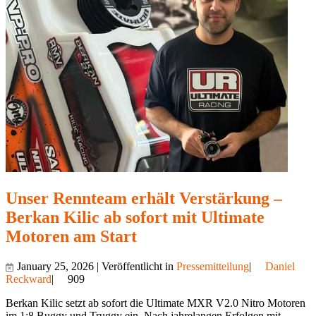
Unser Rennteam erhält Verstärkung –
Berkan Kilic ab sofort mit Ultimate
Motoren am Start
January 25, 2026 | Veröffentlicht in
Pressemitteilung
|
Daniel
Reckward
|
909
Berkan Kilic setzt ab sofort die Ultimate MXR V2.0 Nitro Motoren
im 1:8 Buggy und Truggy ein. Nach jahrelangen Erfolgen mit