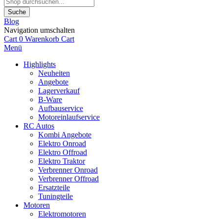
Suche
Blog
Navigation umschalten
Cart
0
Warenkorb
Cart
Menü
Highlights
Neuheiten
Angebote
Lagerverkauf
B-Ware
Aufbauservice
Motoreinlaufservice
RC Autos
Kombi Angebote
Elektro Onroad
Elektro Offroad
Elektro Traktor
Verbrenner Onroad
Verbrenner Offroad
Ersatzteile
Tuningteile
Motoren
Elektromotoren