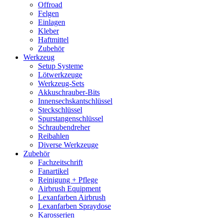
Offroad
Felgen
Einlagen
Kleber
Haftmittel
Zubehör
Werkzeug
Setup Systeme
Lötwerkzeuge
Werkzeug-Sets
Akkuschrauber-Bits
Innensechskantschlüssel
Steckschlüssel
Spurstangenschlüssel
Schraubendreher
Reibahlen
Diverse Werkzeuge
Zubehör
Fachzeitschrift
Fanartikel
Reinigung + Pflege
Airbrush Equipment
Lexanfarben Airbrush
Lexanfarben Spraydose
Karosserien