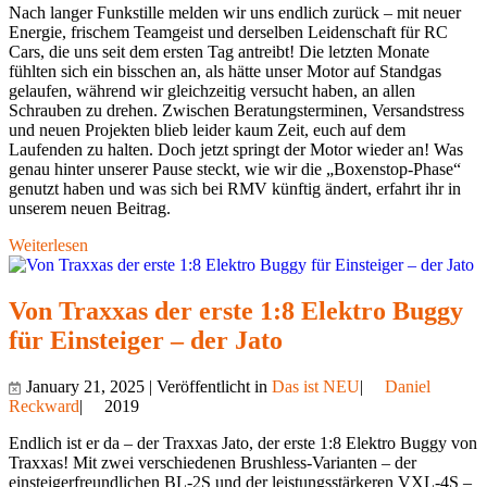
Nach langer Funkstille melden wir uns endlich zurück – mit neuer
Energie, frischem Teamgeist und derselben Leidenschaft für RC
Cars, die uns seit dem ersten Tag antreibt! Die letzten Monate
fühlten sich ein bisschen an, als hätte unser Motor auf Standgas
gelaufen, während wir gleichzeitig versucht haben, an allen
Schrauben zu drehen. Zwischen Beratungsterminen, Versandstress
und neuen Projekten blieb leider kaum Zeit, euch auf dem
Laufenden zu halten. Doch jetzt springt der Motor wieder an! Was
genau hinter unserer Pause steckt, wie wir die „Boxenstop-Phase“
genutzt haben und was sich bei RMV künftig ändert, erfahrt ihr in
unserem neuen Beitrag.
Weiterlesen
Von Traxxas der erste 1:8 Elektro Buggy
für Einsteiger – der Jato
January 21, 2025 | Veröffentlicht in
Das ist NEU
|
Daniel
Reckward
|
2019
Endlich ist er da – der Traxxas Jato, der erste 1:8 Elektro Buggy von
Traxxas! Mit zwei verschiedenen Brushless-Varianten – der
einsteigerfreundlichen BL-2S und der leistungsstärkeren VXL-4S –