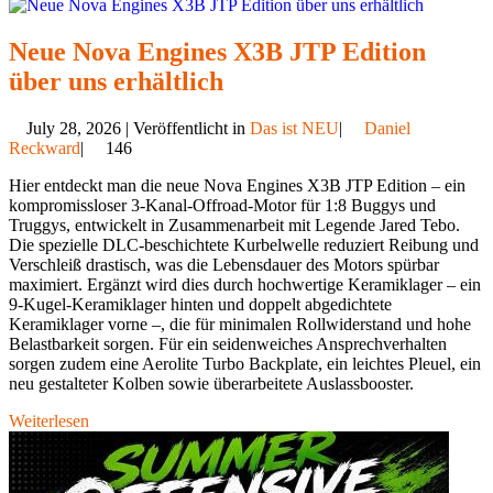
Neue Nova Engines X3B JTP Edition
über uns erhältlich
July 28, 2026 | Veröffentlicht in
Das ist NEU
|
Daniel
Reckward
|
146
Hier entdeckt man die neue Nova Engines X3B JTP Edition – ein
kompromissloser 3-Kanal-Offroad-Motor für 1:8 Buggys und
Truggys, entwickelt in Zusammenarbeit mit Legende Jared Tebo.
Die spezielle DLC-beschichtete Kurbelwelle reduziert Reibung und
Verschleiß drastisch, was die Lebensdauer des Motors spürbar
maximiert. Ergänzt wird dies durch hochwertige Keramiklager – ein
9-Kugel-Keramiklager hinten und doppelt abgedichtete
Keramiklager vorne –, die für minimalen Rollwiderstand und hohe
Belastbarkeit sorgen. Für ein seidenweiches Ansprechverhalten
sorgen zudem eine Aerolite Turbo Backplate, ein leichtes Pleuel, ein
neu gestalteter Kolben sowie überarbeitete Auslassbooster.
Weiterlesen