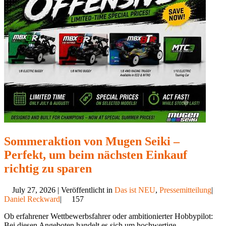
Sommeraktion von Mugen Seiki –
Perfekt, um beim nächsten Einkauf
richtig zu sparen
July 27, 2026 | Veröffentlicht in
Das ist NEU
,
Pressemitteilung
|
Daniel Reckward
|
157
Ob erfahrener Wettbewerbsfahrer oder ambitionierter Hobbypilot:
Bei diesen Angeboten handelt es sich um hochwertige