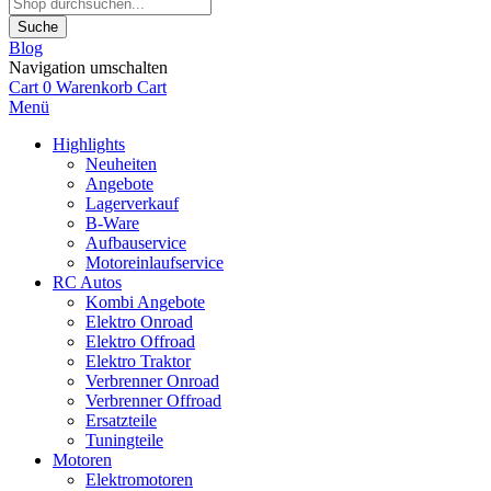
Suche
Blog
Navigation umschalten
Cart
0
Warenkorb
Cart
Menü
Highlights
Neuheiten
Angebote
Lagerverkauf
B-Ware
Aufbauservice
Motoreinlaufservice
RC Autos
Kombi Angebote
Elektro Onroad
Elektro Offroad
Elektro Traktor
Verbrenner Onroad
Verbrenner Offroad
Ersatzteile
Tuningteile
Motoren
Elektromotoren