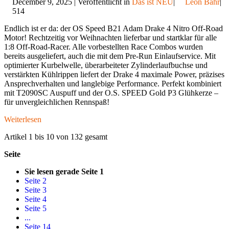
December 9, 2025 | Veröffentlicht in
Das ist NEU
|
Leon Bahr
|
514
Endlich ist er da: der OS Speed B21 Adam Drake 4 Nitro Off-Road
Motor! Rechtzeitig vor Weihnachten lieferbar und startklar für alle
1:8 Off-Road-Racer. Alle vorbestellten Race Combos wurden
bereits ausgeliefert, auch die mit dem Pre-Run Einlaufservice. Mit
optimierter Kurbelwelle, überarbeiteter Zylinderlaufbuchse und
verstärkten Kühlrippen liefert der Drake 4 maximale Power, präzises
Ansprechverhalten und langlebige Performance. Perfekt kombiniert
mit T2090SC Auspuff und der O.S. SPEED Gold P3 Glühkerze –
für unvergleichlichen Rennspaß!
Weiterlesen
Artikel 1 bis 10 von 132 gesamt
Seite
Sie lesen gerade Seite
1
Seite
2
Seite
3
Seite
4
Seite
5
...
Seite
14