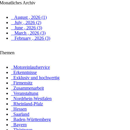
Monatliches Archiv
August , 2026 (1)
July , 2026 (2)
June , 2026 (3)
March , 2026 (3)
February , 2026 (3)
Themen
Motoreinlaufservice
Erkenntnisse
Exklusiv und hochwertig
Firmensitz
Zusammenarbeit
Veranstaltung
Nordrhein-Westfalen
Rheinland-Pfalz
Hessen
Saarland
Baden-Württemberg
Bayern
Thüringen