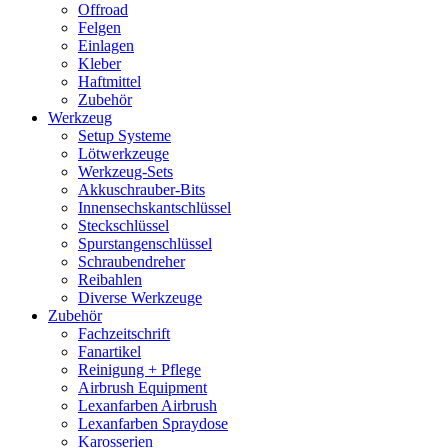
Offroad
Felgen
Einlagen
Kleber
Haftmittel
Zubehör
Werkzeug
Setup Systeme
Lötwerkzeuge
Werkzeug-Sets
Akkuschrauber-Bits
Innensechskantschlüssel
Steckschlüssel
Spurstangenschlüssel
Schraubendreher
Reibahlen
Diverse Werkzeuge
Zubehör
Fachzeitschrift
Fanartikel
Reinigung + Pflege
Airbrush Equipment
Lexanfarben Airbrush
Lexanfarben Spraydose
Karosserien