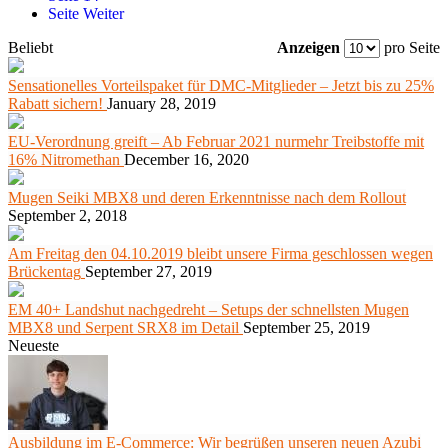
Seite
Weiter
Beliebt
Anzeigen
pro Seite
Sensationelles Vorteilspaket für DMC-Mitglieder – Jetzt bis zu 25%
Rabatt sichern!
January 28, 2019
EU-Verordnung greift – Ab Februar 2021 nurmehr Treibstoffe mit
16% Nitromethan
December 16, 2020
Mugen Seiki MBX8 und deren Erkenntnisse nach dem Rollout
September 2, 2018
Am Freitag den 04.10.2019 bleibt unsere Firma geschlossen wegen
Brückentag
September 27, 2019
EM 40+ Landshut nachgedreht – Setups der schnellsten Mugen
MBX8 und Serpent SRX8 im Detail
September 25, 2019
Neueste
Ausbildung im E-Commerce: Wir begrüßen unseren neuen Azubi