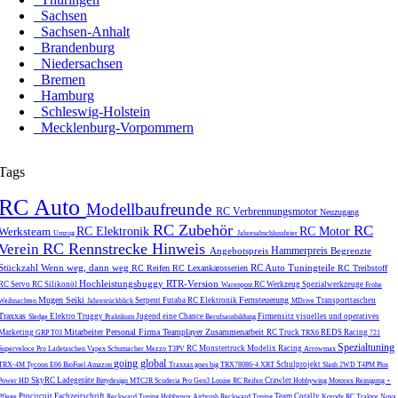
Sachsen
Sachsen-Anhalt
Brandenburg
Niedersachsen
Bremen
Hamburg
Schleswig-Holstein
Mecklenburg-Vorpommern
Tags
RC Auto
Modellbaufreunde
RC Verbrennungsmotor
Neuzugang
RC Zubehör
RC
Werksteam
RC Elektronik
RC Motor
Umzug
Jahresabschlussfeier
RC Rennstrecke
Hinweis
Verein
Hammerpreis
Angebotspreis
Begrenzte
Stückzahl
Wenn weg, dann weg
RC Auto Tuningteile
RC Reifen
RC Lexankarosserien
RC Treibstoff
Hochleistungsbuggy
RTR-Version
RC Servo
RC Silikonöl
RC Werkzeug
Spezialwerkzeuge
Warenpost
Frohe
Mugen Seiki
Fernsteuerung
Serpent
Futaba
RC Elektronik
Transporttaschen
Weihnachten
Jahresrückblick
MDrive
Traxxas
Elektro Truggy
Jugend eine Chance
Firmensitz
visuelles und operatives
Sledge
Praktikum
Berufsausbildung
Mitarbeiter
Personal
Firma
Teamplayer
Zusammenarbeit
Marketing
RC Truck
REDS Racing
GRP T03
TRX6
721
Spezialtuning
RC Monstertruck
Modelix Racing
Superveloce Pro
Ladetaschen
Vapex
Schumacher Mezzo
T3PV
Arrowmax
going global
Schulprojekt
TRX-4M
Tycoon E66
BioFuel
Amazon
Traxxas goes big
TRX78086-4
XRT
Slash 2WD
T4PM Plus
SkyRC
Ladegeräte
Crawler
Power HD
Bittydesign
MTC2R
Scuderia Pro Gen3
Louise RC Reifen
Hobbywing
Motorex
Reinigung +
Procircuit
Fachzeitschrift
Team Corally
Pflege
Reckward Tuning
Hobbynox
Airbrush
Reckward Tuning
Korody
RC Traktor
Nova