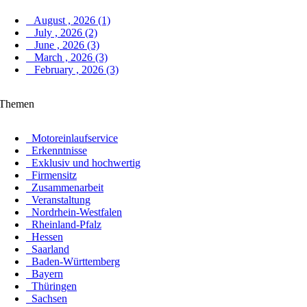
August , 2026 (1)
July , 2026 (2)
June , 2026 (3)
March , 2026 (3)
February , 2026 (3)
Themen
Motoreinlaufservice
Erkenntnisse
Exklusiv und hochwertig
Firmensitz
Zusammenarbeit
Veranstaltung
Nordrhein-Westfalen
Rheinland-Pfalz
Hessen
Saarland
Baden-Württemberg
Bayern
Thüringen
Sachsen