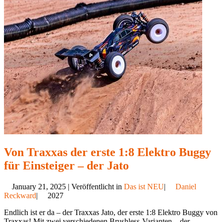
Von Traxxas der erste 1:8 Elektro Buggy
für Einsteiger – der Jato
January 21, 2025 | Veröffentlicht in
Das ist NEU
|
Daniel
Reckward
|
2027
Endlich ist er da – der Traxxas Jato, der erste 1:8 Elektro Buggy von
Traxxas! Mit zwei verschiedenen Brushless-Varianten – der