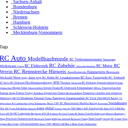
Sachsen-Anhalt
Brandenburg
Niedersachsen
Bremen
Hamburg
Schleswig-Holstein
Mecklenburg-Vorpommern
Tags
RC Auto
Modellbaufreunde
RC Verbrennungsmotor
Neuzugang
RC Zubehör
RC
Werksteam
RC Elektronik
RC Motor
Umzug
Jahresabschlussfeier
RC Rennstrecke
Hinweis
Verein
Hammerpreis
Angebotspreis
Begrenzte
Stückzahl
Wenn weg, dann weg
RC Auto Tuningteile
RC Reifen
RC Lexankarosserien
RC Treibstoff
Hochleistungsbuggy
RTR-Version
RC Servo
RC Silikonöl
RC Werkzeug
Spezialwerkzeuge
Warenpost
Frohe
Mugen Seiki
Fernsteuerung
Serpent
Futaba
RC Elektronik
Transporttaschen
Weihnachten
Jahresrückblick
MDrive
Traxxas
Elektro Truggy
Jugend eine Chance
Firmensitz
visuelles und operatives
Sledge
Praktikum
Berufsausbildung
Mitarbeiter
Personal
Firma
Teamplayer
Zusammenarbeit
Marketing
RC Truck
REDS Racing
GRP T03
TRX6
721
Spezialtuning
RC Monstertruck
Modelix Racing
Superveloce Pro
Ladetaschen
Vapex
Schumacher Mezzo
T3PV
Arrowmax
going global
Schulprojekt
TRX-4M
Tycoon E66
BioFuel
Amazon
Traxxas goes big
TRX78086-4
XRT
Slash 2WD
T4PM Plus
SkyRC
Ladegeräte
Crawler
Power HD
Bittydesign
MTC2R
Scuderia Pro Gen3
Louise RC Reifen
Hobbywing
Motorex
Reinigung +
Procircuit
Fachzeitschrift
Team Corally
Pflege
Reckward Tuning
Hobbynox
Airbrush
Reckward Tuning
Korody
RC Traktor
Nova
Adventskalender
Engines
Black Friday
Sanwa
T6PV
SBX825
LRP Blue is Better
Frohe Weihnachten