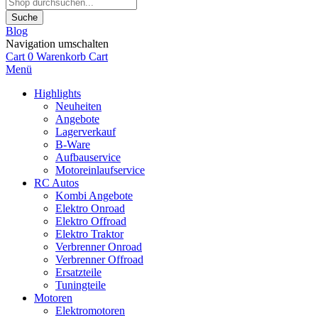
Suche
Blog
Navigation umschalten
Cart
0
Warenkorb
Cart
Menü
Highlights
Neuheiten
Angebote
Lagerverkauf
B-Ware
Aufbauservice
Motoreinlaufservice
RC Autos
Kombi Angebote
Elektro Onroad
Elektro Offroad
Elektro Traktor
Verbrenner Onroad
Verbrenner Offroad
Ersatzteile
Tuningteile
Motoren
Elektromotoren