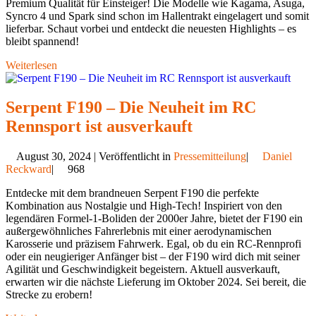
Premium Qualität für Einsteiger! Die Modelle wie Kagama, Asuga,
Syncro 4 und Spark sind schon im Hallentrakt eingelagert und somit
lieferbar. Schaut vorbei und entdeckt die neuesten Highlights – es
bleibt spannend!
Weiterlesen
Serpent F190 – Die Neuheit im RC
Rennsport ist ausverkauft
August 30, 2024 | Veröffentlicht in
Pressemitteilung
|
Daniel
Reckward
|
968
Entdecke mit dem brandneuen Serpent F190 die perfekte
Kombination aus Nostalgie und High-Tech! Inspiriert von den
legendären Formel-1-Boliden der 2000er Jahre, bietet der F190 ein
außergewöhnliches Fahrerlebnis mit einer aerodynamischen
Karosserie und präzisem Fahrwerk. Egal, ob du ein RC-Rennprofi
oder ein neugieriger Anfänger bist – der F190 wird dich mit seiner
Agilität und Geschwindigkeit begeistern. Aktuell ausverkauft,
erwarten wir die nächste Lieferung im Oktober 2024. Sei bereit, die
Strecke zu erobern!