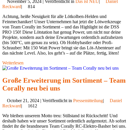
November 5, 2024 | Veröffentlicht in
Das ist NEU
|
Daniel
Reckward
|
814
Achtung, heiße Neuigkeit für alle Lötkolben-Helden und
Feinmechaniker! Unser Unternehmen hat jetzt die Lötwerkzeuge
von Team Corally im Sortiment – und das Highlight ist die DSS
PRO 150! Diese Lötstation hat genug Power, um nicht nur deine
Projekte, sondern auch deine Erwartungen ordentlich aufzuheizen
(bis 500°C, um genau zu sein). Ob Hobbybastler oder Profi-
Schrauber: Mit 150 Watt Power bringt sie das Löt-Abenteuer auf
das nächste Level. Also, los geht’s – auf die Plätze, fertig, löten!
Weiterlesen
Große Erweiterung im Sortiment – Team
Corally neu bei uns
October 21, 2024 | Veröffentlicht in
Pressemitteilung
|
Daniel
Reckward
|
1612
Wir bleiben unserem Motto treu: Stillstand ist Rückschritt! Und
deshalb haben wir unser Sortiment ordentlich aufgemotzt. Ab sofort
findet ihr die brandneuen Team Corally RC-Elektro-Basher bei uns.