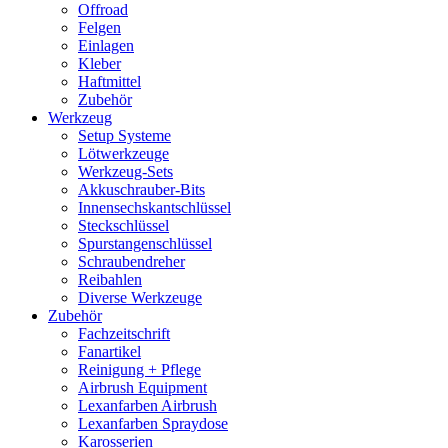
Offroad
Felgen
Einlagen
Kleber
Haftmittel
Zubehör
Werkzeug
Setup Systeme
Lötwerkzeuge
Werkzeug-Sets
Akkuschrauber-Bits
Innensechskantschlüssel
Steckschlüssel
Spurstangenschlüssel
Schraubendreher
Reibahlen
Diverse Werkzeuge
Zubehör
Fachzeitschrift
Fanartikel
Reinigung + Pflege
Airbrush Equipment
Lexanfarben Airbrush
Lexanfarben Spraydose
Karosserien