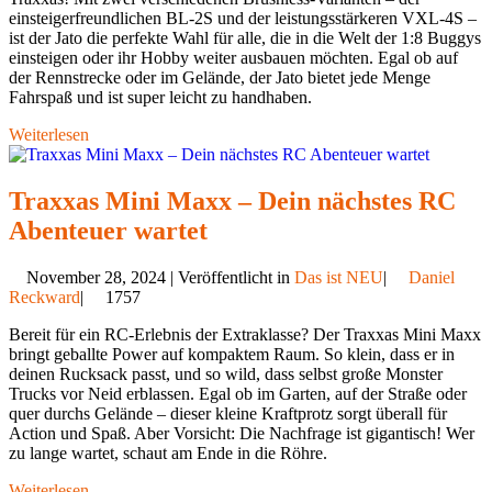
einsteigerfreundlichen BL-2S und der leistungsstärkeren VXL-4S –
ist der Jato die perfekte Wahl für alle, die in die Welt der 1:8 Buggys
einsteigen oder ihr Hobby weiter ausbauen möchten. Egal ob auf
der Rennstrecke oder im Gelände, der Jato bietet jede Menge
Fahrspaß und ist super leicht zu handhaben.
Weiterlesen
Traxxas Mini Maxx – Dein nächstes RC
Abenteuer wartet
November 28, 2024 | Veröffentlicht in
Das ist NEU
|
Daniel
Reckward
|
1757
Bereit für ein RC-Erlebnis der Extraklasse? Der Traxxas Mini Maxx
bringt geballte Power auf kompaktem Raum. So klein, dass er in
deinen Rucksack passt, und so wild, dass selbst große Monster
Trucks vor Neid erblassen. Egal ob im Garten, auf der Straße oder
quer durchs Gelände – dieser kleine Kraftprotz sorgt überall für
Action und Spaß. Aber Vorsicht: Die Nachfrage ist gigantisch! Wer
zu lange wartet, schaut am Ende in die Röhre.
Weiterlesen