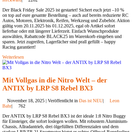
Der Black Friday Sale 2025 ist gestartet! Sichert euch jetzt –10 %
on top auf eure gesamte Bestellung – auch auf bereits reduzierte RC
Autos, Motoren, Elektronik, Reifen, Werkzeug und Zubehör. Aktion
gültig vom 20.11.2025 bis 01.12.2025, egal ob Artikel sofort
lieferbar oder mit längerer Lieferzeit. Einfach Wunschprodukte
auswählen, Rabattcode BLACK25 im Warenkorb eingeben und
sparen. Jetzt zugreifen, Lagerfächer sind prall gefüllt – happy
Racing garantiert!
Weiterlesen
Mit Vollgas in die Nitro Welt – der
ANTIX by LRP S8 Rebel BX3
November 18, 2025 | Veröffentlicht in
Das ist NEU
|
Leon
Bahr
|
762
Der ANTIX by LRP S8 Rebel BX3 ist der ideale 1:8 Nitro Buggy
für Einsteiger, die sofort loslegen wollen. Mit robustem Aluminium-
Chassis, Allradantrieb, drei ölgefüllten Differenzialen und dem
starken LRP ZR.21 Sportmotor bietet er echtes Offroad-Rennfeeling