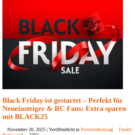
Black Friday ist gestartet – Perfekt für
Neueinsteiger & RC Fans: Extra sparen
mit BLACK25
November 20, 2025 | Veröffentlicht in
Pressemitteilung
|
Daniel
Reckward
|
2202