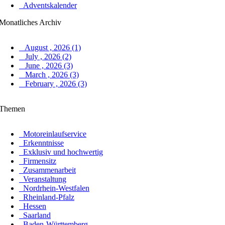
Adventskalender
Monatliches Archiv
August , 2026 (1)
July , 2026 (2)
June , 2026 (3)
March , 2026 (3)
February , 2026 (3)
Themen
Motoreinlaufservice
Erkenntnisse
Exklusiv und hochwertig
Firmensitz
Zusammenarbeit
Veranstaltung
Nordrhein-Westfalen
Rheinland-Pfalz
Hessen
Saarland
Baden-Württemberg