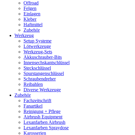
Offroad
Felgen
Einlagen
Kleber
Haftmittel
Zubehör
Werkzeug
Setup Systeme
Lötwerkzeuge
Werkzeug-Sets
Akkuschrauber-Bits
Innensechskantschlüssel
Steckschlüssel
Spurstangenschlüssel
Schraubendreher
Reibahlen
Diverse Werkzeuge
Zubehör
Fachzeitschrift
Fanartikel
Reinigung + Pflege
Airbrush Equipment
Lexanfarben Airbrush
Lexanfarben Spraydose
Karosserien