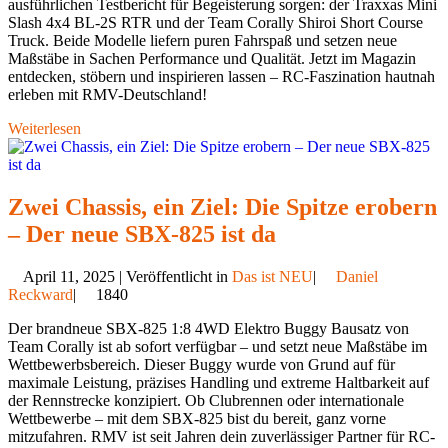
ausführlichen Testbericht für Begeisterung sorgen: der Traxxas Mini
Slash 4x4 BL-2S RTR und der Team Corally Shiroi Short Course
Truck. Beide Modelle liefern puren Fahrspaß und setzen neue
Maßstäbe in Sachen Performance und Qualität. Jetzt im Magazin
entdecken, stöbern und inspirieren lassen – RC-Faszination hautnah
erleben mit RMV-Deutschland!
Weiterlesen
Zwei Chassis, ein Ziel: Die Spitze erobern
– Der neue SBX-825 ist da
April 11, 2025 | Veröffentlicht in
Das ist NEU
|
Daniel
Reckward
|
1840
Der brandneue SBX-825 1:8 4WD Elektro Buggy Bausatz von
Team Corally ist ab sofort verfügbar – und setzt neue Maßstäbe im
Wettbewerbsbereich. Dieser Buggy wurde von Grund auf für
maximale Leistung, präzises Handling und extreme Haltbarkeit auf
der Rennstrecke konzipiert. Ob Clubrennen oder internationale
Wettbewerbe – mit dem SBX-825 bist du bereit, ganz vorne
mitzufahren. RMV ist seit Jahren dein zuverlässiger Partner für RC-