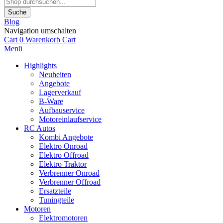
Suche
Blog
Navigation umschalten
Cart
0
Warenkorb
Cart
Menü
Highlights
Neuheiten
Angebote
Lagerverkauf
B-Ware
Aufbauservice
Motoreinlaufservice
RC Autos
Kombi Angebote
Elektro Onroad
Elektro Offroad
Elektro Traktor
Verbrenner Onroad
Verbrenner Offroad
Ersatzteile
Tuningteile
Motoren
Elektromotoren