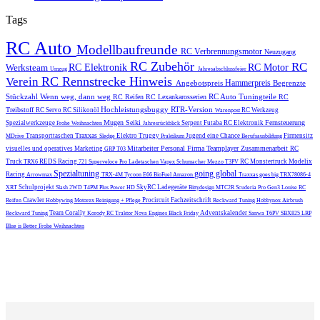
Tags
RC Auto
Modellbaufreunde
RC Verbrennungsmotor
Neuzugang
RC Zubehör
RC
Werksteam
RC Elektronik
RC Motor
Umzug
Jahresabschlussfeier
RC Rennstrecke
Hinweis
Verein
Hammerpreis
Angebotspreis
Begrenzte
Stückzahl
Wenn weg, dann weg
RC Auto Tuningteile
RC Reifen
RC Lexankarosserien
RC
Hochleistungsbuggy
RTR-Version
Treibstoff
RC Servo
RC Silikonöl
RC Werkzeug
Warenpost
Mugen Seiki
Fernsteuerung
Spezialwerkzeuge
Serpent
Futaba
RC Elektronik
Frohe Weihnachten
Jahresrückblick
Traxxas
Transporttaschen
Elektro Truggy
Jugend eine Chance
Firmensitz
MDrive
Sledge
Praktikum
Berufsausbildung
Mitarbeiter
Personal
Firma
Teamplayer
Zusammenarbeit
visuelles und operatives Marketing
RC
GRP T03
Truck
REDS Racing
RC Monstertruck
Modelix
TRX6
721 Superveloce Pro
Ladetaschen
Vapex
Schumacher Mezzo
T3PV
Spezialtuning
going global
Racing
Arrowmax
TRX-4M
Tycoon E66
BioFuel
Amazon
Traxxas goes big
TRX78086-4
Schulprojekt
SkyRC
Ladegeräte
XRT
Slash 2WD
T4PM Plus
Power HD
Bittydesign
MTC2R
Scuderia Pro Gen3
Louise RC
Crawler
Procircuit
Fachzeitschrift
Reifen
Hobbywing
Motorex
Reinigung + Pflege
Reckward Tuning
Hobbynox
Airbrush
Team Corally
Adventskalender
Reckward Tuning
Korody
RC Traktor
Nova Engines
Black Friday
Sanwa
T6PV
SBX825
LRP
Blue is Better
Frohe Weihnachten