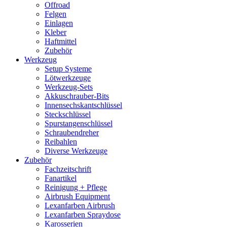
Offroad
Felgen
Einlagen
Kleber
Haftmittel
Zubehör
Werkzeug
Setup Systeme
Lötwerkzeuge
Werkzeug-Sets
Akkuschrauber-Bits
Innensechskantschlüssel
Steckschlüssel
Spurstangenschlüssel
Schraubendreher
Reibahlen
Diverse Werkzeuge
Zubehör
Fachzeitschrift
Fanartikel
Reinigung + Pflege
Airbrush Equipment
Lexanfarben Airbrush
Lexanfarben Spraydose
Karosserien