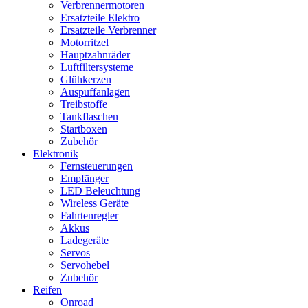
Verbrennermotoren
Ersatzteile Elektro
Ersatzteile Verbrenner
Motorritzel
Hauptzahnräder
Luftfiltersysteme
Glühkerzen
Auspuffanlagen
Treibstoffe
Tankflaschen
Startboxen
Zubehör
Elektronik
Fernsteuerungen
Empfänger
LED Beleuchtung
Wireless Geräte
Fahrtenregler
Akkus
Ladegeräte
Servos
Servohebel
Zubehör
Reifen
Onroad