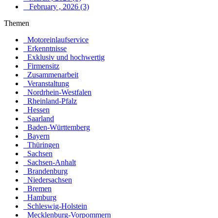
February , 2026 (3)
Themen
Motoreinlaufservice
Erkenntnisse
Exklusiv und hochwertig
Firmensitz
Zusammenarbeit
Veranstaltung
Nordrhein-Westfalen
Rheinland-Pfalz
Hessen
Saarland
Baden-Württemberg
Bayern
Thüringen
Sachsen
Sachsen-Anhalt
Brandenburg
Niedersachsen
Bremen
Hamburg
Schleswig-Holstein
Mecklenburg-Vorpommern