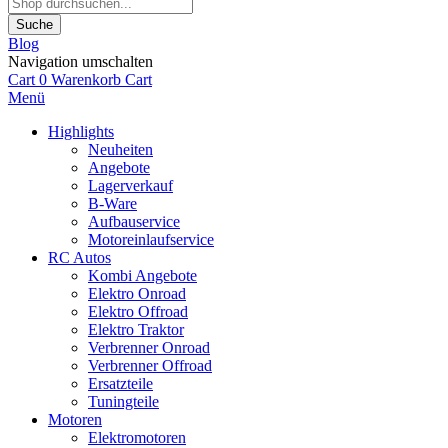
Suche
Blog
Navigation umschalten
Cart
0
Warenkorb
Cart
Menü
Highlights
Neuheiten
Angebote
Lagerverkauf
B-Ware
Aufbauservice
Motoreinlaufservice
RC Autos
Kombi Angebote
Elektro Onroad
Elektro Offroad
Elektro Traktor
Verbrenner Onroad
Verbrenner Offroad
Ersatzteile
Tuningteile
Motoren
Elektromotoren