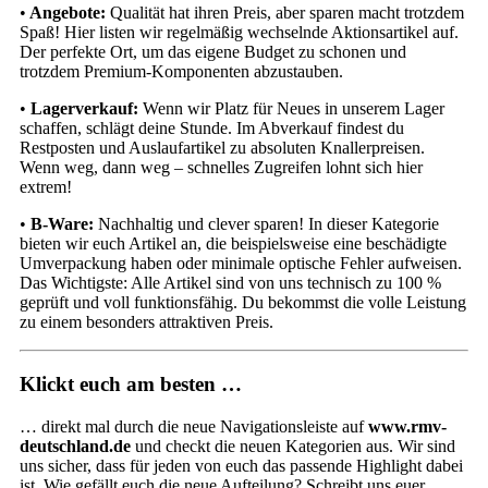
•
Angebote
:
Qualität hat ihren Preis, aber sparen macht trotzdem
Spaß! Hier listen wir regelmäßig wechselnde Aktionsartikel auf.
Der perfekte Ort, um das eigene Budget zu schonen und
trotzdem Premium-Komponenten abzustauben.
•
Lagerverkauf
:
Wenn wir Platz für Neues in unserem Lager
schaffen, schlägt deine Stunde. Im Abverkauf findest du
Restposten und Auslaufartikel zu absoluten Knallerpreisen.
Wenn weg, dann weg – schnelles Zugreifen lohnt sich hier
extrem!
•
B-Ware
:
Nachhaltig und clever sparen! In dieser Kategorie
bieten wir euch Artikel an, die beispielsweise eine beschädigte
Umverpackung haben oder minimale optische Fehler aufweisen.
Das Wichtigste: Alle Artikel sind von uns technisch zu 100 %
geprüft und voll funktionsfähig. Du bekommst die volle Leistung
zu einem besonders attraktiven Preis.
Klickt euch am besten …
… direkt mal durch die neue Navigationsleiste auf
www.rmv-
deutschland.de
und checkt die neuen Kategorien aus. Wir sind
uns sicher, dass für jeden von euch das passende Highlight dabei
ist. Wie gefällt euch die neue Aufteilung? Schreibt uns euer