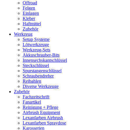
Offroad
Felgen
Einlagen
Kleber
Haftmittel
Zubehör
Werkzeug
Setup Systeme
Lötwerkzeuge
Werkzeug-Sets
Akkuschrauber-Bits
Innensechskantschlüssel
Steckschlüssel
Spurstangenschlüssel
Schraubendreher
Reibahlen
Diverse Werkzeuge
Zubehör
Fachzeitschrift
Fanartikel
Reinigung + Pflege
Airbrush Equipment
Lexanfarben Airbrush
Lexanfarben Spraydose
Karosserien