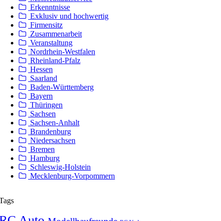
Erkenntnisse
Exklusiv und hochwertig
Firmensitz
Zusammenarbeit
Veranstaltung
Nordrhein-Westfalen
Rheinland-Pfalz
Hessen
Saarland
Baden-Württemberg
Bayern
Thüringen
Sachsen
Sachsen-Anhalt
Brandenburg
Niedersachsen
Bremen
Hamburg
Schleswig-Holstein
Mecklenburg-Vorpommern
Tags
RC Auto