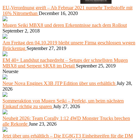
EU-Verordnung greift – Ab Februar 2021 nurmehr Treibstoffe mit
16% Nitromethan
December 16, 2020
Mugen Seiki MBX8 und deren Erkenntnisse nach dem Rollout
September 2, 2018
Am Freitag den 04.10.2019 bleibt unsere Firma geschlossen wegen
Brückentag
September 27, 2019
EM 40+ Landshut nachgedreht – Setups der schnellsten Mugen
MBX8 und Serpent SRX8 im Detail
September 25, 2019
Neueste
Neue Nova Engines X3B JTP Edition über uns erhältlich
July 28,
2026
Sommeraktion von Mugen Seiki – Perfekt, um beim nächsten
Einkauf richtig zu sparen
July 27, 2026
Neuheit 2026: Team Corally 1:12 4WD Monster Trucks brechen
alle Rekorde
June 23, 2026
Jetzt über uns erhältlich – Die EG8GT3 Einheitsreifen für die DM