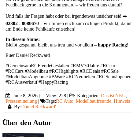
Feedback gerne in die Kommentare – wir freuen uns darauf!
Und falls ihr Fragen habt oder bei irgendetwas unsicher seid ➡️
02802 - 8080670
– wir führen euch zum richtigen Produkt, damit
am Ende keine Fehlkäufe entstehen!
In diesem Sinne:
Bleibt gespannt, bleibt uns treu und vor allem –
happy Racing!
Euer Daniel Reckward
#GemeinsamRCFreudeGestalten #RMV30Jahre #RCcar
#RCCars #Modellbau #RCHighlights #RCDeals #RCSale
#ModellbauAngebote #BWare #RCNeuheiten #RCSchnäppchen
#RCAusverkauf #HappyRacing
June 8, 2026
|
View: 228
|
Kategorien:
Das ist NEU
,
Pressemitteilung
|
Tags:
RC Auto
,
Modellbaufreunde
,
Hinweis
|
By:
Daniel Reckward'
Über den Autor