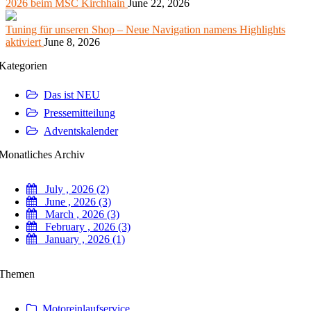
2026 beim MSC Kirchhain
June 22, 2026
Tuning für unseren Shop – Neue Navigation namens Highlights
aktiviert
June 8, 2026
Kategorien
Das ist NEU
Pressemitteilung
Adventskalender
Monatliches Archiv
July , 2026 (2)
June , 2026 (3)
March , 2026 (3)
February , 2026 (3)
January , 2026 (1)
Themen
Motoreinlaufservice