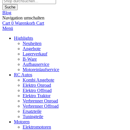
Suche
Blog
Navigation umschalten
Cart
0
Warenkorb
Cart
Menü
Highlights
Neuheiten
Angebote
Lagerverkauf
B-Ware
Aufbauservice
Motoreinlaufservice
RC Autos
Kombi Angebote
Elektro Onroad
Elektro Offroad
Elektro Traktor
Verbrenner Onroad
Verbrenner Offroad
Ersatzteile
Tuningteile
Motoren
Elektromotoren