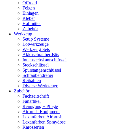
Offroad
Felgen
Einlagen
Kleber
Haftmittel
Zubehör
Werkzeug
Setup Systeme
Lötwerkzeuge
Werkzeug-Sets
Akkuschrauber-Bits
Innensechskantschlüssel
Steckschlüssel
Spurstangenschlüssel
Schraubendreher
Reibahlen
Diverse Werkzeuge
Zubehör
Fachzeitschrift
Fanartikel
Reinigung + Pflege
Airbrush Equipment
Lexanfarben Airbrush
Lexanfarben Spraydose
Karosserien