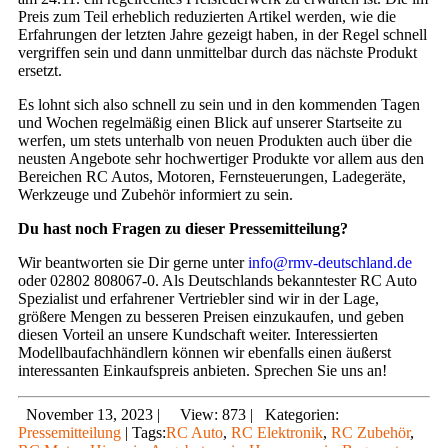
Preis zum Teil erheblich reduzierten Artikel werden, wie die
Erfahrungen der letzten Jahre gezeigt haben, in der Regel schnell
vergriffen sein und dann unmittelbar durch das nächste Produkt
ersetzt.
Es lohnt sich also schnell zu sein und in den kommenden Tagen
und Wochen regelmäßig einen Blick auf unserer Startseite zu
werfen, um stets unterhalb von neuen Produkten auch über die
neusten Angebote sehr hochwertiger Produkte vor allem aus den
Bereichen RC Autos, Motoren, Fernsteuerungen, Ladegeräte,
Werkzeuge und Zubehör informiert zu sein.
Du hast noch Fragen zu dieser Pressemitteilung?
Wir beantworten sie Dir gerne unter
info@rmv-deutschland.de
oder 02802 808067-0. Als Deutschlands bekanntester RC Auto
Spezialist und erfahrener Vertriebler sind wir in der Lage,
größere Mengen zu besseren Preisen einzukaufen, und geben
diesen Vorteil an unsere Kundschaft weiter. Interessierten
Modellbaufachhändlern können wir ebenfalls einen äußerst
interessanten Einkaufspreis anbieten. Sprechen Sie uns an!
November 13, 2023
|
View: 873
|
Kategorien:
Pressemitteilung
|
Tags:
RC Auto
,
RC Elektronik
,
RC Zubehör
,