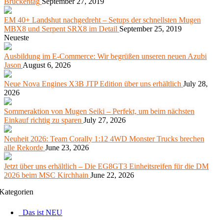
Brückentag
September 27, 2019
EM 40+ Landshut nachgedreht – Setups der schnellsten Mugen
MBX8 und Serpent SRX8 im Detail
September 25, 2019
Neueste
Ausbildung im E-Commerce: Wir begrüßen unseren neuen Azubi
Jason
August 6, 2026
Neue Nova Engines X3B JTP Edition über uns erhältlich
July 28,
2026
Sommeraktion von Mugen Seiki – Perfekt, um beim nächsten
Einkauf richtig zu sparen
July 27, 2026
Neuheit 2026: Team Corally 1:12 4WD Monster Trucks brechen
alle Rekorde
June 23, 2026
Jetzt über uns erhältlich – Die EG8GT3 Einheitsreifen für die DM
2026 beim MSC Kirchhain
June 22, 2026
Kategorien
Das ist NEU