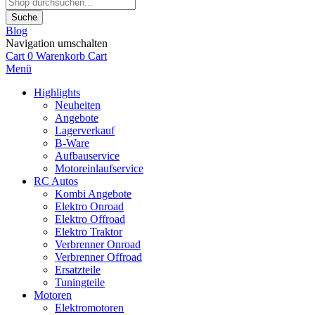
Suche
Blog
Navigation umschalten
Cart
0
Warenkorb
Cart
Menü
Highlights
Neuheiten
Angebote
Lagerverkauf
B-Ware
Aufbauservice
Motoreinlaufservice
RC Autos
Kombi Angebote
Elektro Onroad
Elektro Offroad
Elektro Traktor
Verbrenner Onroad
Verbrenner Offroad
Ersatzteile
Tuningteile
Motoren
Elektromotoren