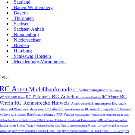
Saarland
Baden-Württemberg
Bayern
Thüringen
Sachsen
Sachsen-Anhalt
Brandenburg
Niedersachsen
Bremen
Hamburg
Schleswig-Holstein
Mecklenburg-Vorpommern
Tags
RC Auto
Modellbaufreunde
RC Verbrennungsmotor
Neuzugang
RC Zubehör
RC
Werksteam
RC Elektronik
RC Motor
Umzug
Jahresabschlussfeier
RC Rennstrecke
Hinweis
Verein
Hammerpreis
Angebotspreis
Begrenzte
Stückzahl
Wenn weg, dann weg
RC Auto Tuningteile
RC Reifen
RC Lexankarosserien
RC Treibstoff
Hochleistungsbuggy
RTR-Version
RC Servo
RC Silikonöl
RC Werkzeug
Spezialwerkzeuge
Warenpost
Frohe
Mugen Seiki
Fernsteuerung
Serpent
Futaba
RC Elektronik
Transporttaschen
Weihnachten
Jahresrückblick
MDrive
Traxxas
Elektro Truggy
Jugend eine Chance
Firmensitz
visuelles und operatives
Sledge
Praktikum
Berufsausbildung
Mitarbeiter
Personal
Firma
Teamplayer
Zusammenarbeit
Marketing
RC Truck
REDS Racing
GRP T03
TRX6
721