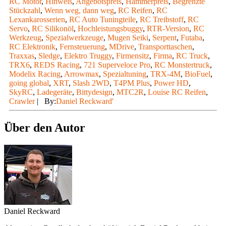
RC Motor
,
Hinweis
,
Angebotspreis
,
Hammerpreis
,
Begrenzte
Stückzahl
,
Wenn weg, dann weg
,
RC Reifen
,
RC
Lexankarosserien
,
RC Auto Tuningteile
,
RC Treibstoff
,
RC
Servo
,
RC Silikonöl
,
Hochleistungsbuggy
,
RTR-Version
,
RC
Werkzeug
,
Spezialwerkzeuge
,
Mugen Seiki
,
Serpent
,
Futaba
,
RC Elektronik
,
Fernsteuerung
,
MDrive
,
Transporttaschen
,
Traxxas
,
Sledge
,
Elektro Truggy
,
Firmensitz
,
Firma
,
RC Truck
,
TRX6
,
REDS Racing
,
721 Superveloce Pro
,
RC Monstertruck
,
Modelix Racing
,
Arrowmax
,
Spezialtuning
,
TRX-4M
,
BioFuel
,
going global
,
XRT
,
Slash 2WD
,
T4PM Plus
,
Power HD
,
SkyRC
,
Ladegeräte
,
Bittydesign
,
MTC2R
,
Louise RC Reifen
,
Crawler
|
By:
Daniel Reckward'
Über den Autor
Daniel Reckward